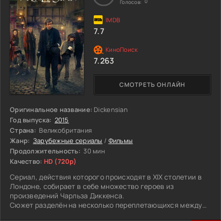
0
Голосов:
7.7
7.263
СМОТРЕТЬ ОНЛАЙН
Оригинальное название:
Dickensian
Год выпуска:
2015
Страна:
Великобритания
Жанр:
Зарубежные сериалы
/
Фильмы
Продолжительность:
30 мин
Качество:
HD (720p)
Сериал, действия которого происходят в XIX столетии в
Лондоне, собирает в себе множество героев из
произведений Чарльза Диккенса.
Сюжет разделён на несколько переплетающихся между
собой историй. Первая рассказывает о семье Хэвишем.