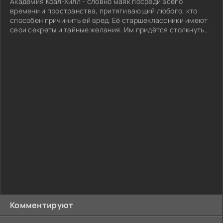
Академия Коал-Хилл - словно маяк посреди всего
времени и пространства, притягивающий любого, кто
способен причинить ей вред. Её старшеклассники имеют
свои секреты и тайные желания. Им придётся столкнуться
с неприятностями повседневной жизни, включающей
друзей, родителей, учёбу, секс, горе, а также ужасные
последствия, которые приносят путешествия во времени.
Из-за влияния Доктора стены пространства и времени
истончились, и монстры по ту сторону планируют
прорваться и посеять хаос на Земле.
Комментируют