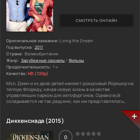
но давящей жизни или рискнуть и пойти за человеком,
который может оказаться опасным.
СМОТРЕТЬ ОНЛАЙН
Оригинальное название:
Living the Dream
Год выпуска:
2017
Страна:
Великобритания
Жанр:
Зарубежные сериалы
/
Фильмы
Продолжительность:
1 ч
Качество:
HD (720p)
Мэл, Джен и их двое детей меняют дождливый Йоркшир на
теплую Флориду, начав новую жизнь в качестве
управляющих парком для автофургонов. Однако всё
складывается не так радужно, как им представлялось
вначале.
Диккенсиада (2015)
0