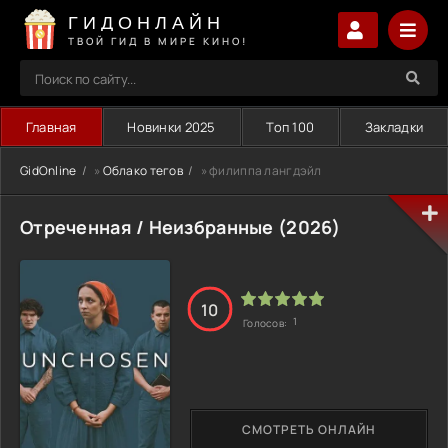
ГИДОНЛАЙН
ТВОЙ ГИД В МИРЕ КИНО!
Главная
Новинки 2025
Топ 100
Закладки
GidOnline
»
Облако тегов
» филиппа лангдэйл
Отреченная / Неизбранные (2026)
10
1
Голосов:
СМОТРЕТЬ ОНЛАЙН