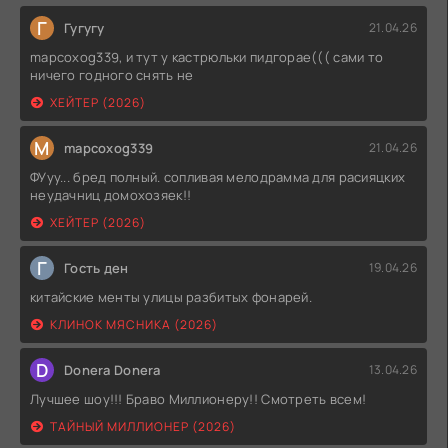
Г
Гугугу
21.04.26
mapcoxog339, и тут у кастрюльки пидгорае((( сами то
ничего годного снять не
ХЕЙТЕР (2026)
M
mapcoxog339
21.04.26
ФУуу... бред полный. сопливая мелодрамма для расияцких
неудачниц домохозяек!!
ХЕЙТЕР (2026)
Г
Гость ден
19.04.26
китайские менты улицы разбитых фонарей.
КЛИНОК МЯСНИКА (2026)
D
Donera Donera
13.04.26
Лучшее шоу!!! Браво Миллионеру!! Смотреть всем!
ТАЙНЫЙ МИЛЛИОНЕР (2026)