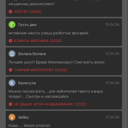
неудачниц домохозяек!!
ХЕЙТЕР (2026)
Г
Гость ден
19.04.26
китайские менты улицы разбитых фонарей.
КЛИНОК МЯСНИКА (2026)
D
Donera Donera
13.04.26
Лучшее шоу!!! Браво Миллионеру!! Смотреть всем!
ТАЙНЫЙ МИЛЛИОНЕР (2026)
К
Калигула
13.04.26
Можно посмотреть....для любителей такого жанра
пойдет.... Смотри и наслаждайся
НЕ ДЫШИ: ИГРА НА ВЫЖИВАНИЕ (2022)
V
Valiko
13.04.26
Klass..... Wsem smotret