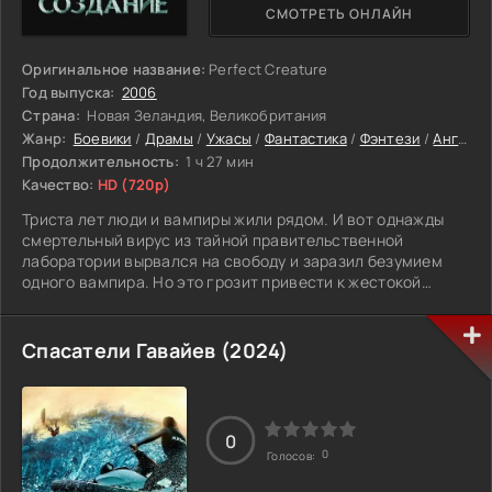
СМОТРЕТЬ ОНЛАЙН
Оригинальное название:
Perfect Creature
Год выпуска:
2006
Страна:
Новая Зеландия, Великобритания
Жанр:
Боевики
/
Драмы
/
Ужасы
/
Фантастика
/
Фэнтези
/
Английские фильмы
Продолжительность:
1 ч 27 мин
Качество:
HD (720p)
Триста лет люди и вампиры жили рядом. И вот однажды
смертельный вирус из тайной правительственной
лаборатории вырвался на свободу и заразил безумием
одного вампира. Но это грозит привести к жестокой
войне, кровавой бойне между людьми и вампирами, если
полицейская Лили не остановит безумца…
Спасатели Гавайев (2024)
0
0
Голосов: