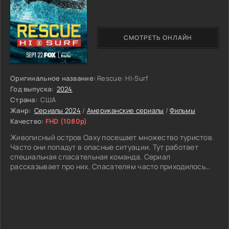
СМОТРЕТЬ ОНЛАЙН
Оригинальное название:
Rescue: HI-Surf
Год выпуска:
2024
Страна:
США
Жанр:
Сериалы 2024
/
Американские сериалы
/
Фильмы
Качество:
FHD (1080p)
Живописный остров Оаху посещает множество туристов.
Часто они попадут в опасные ситуации. Тут работает
специальная спасательная команда. Сериал
рассказывает про них. Спасателям часто приходилось
рисковать. Были ситуации, в которых необходимо быстро
принимать решения. Харлан Дженнингс, он же Санни -
ветеран службы, посвятивший большую часть своей
карьеры работе на воде. Несмотря на опыт и железную
выдержку, его внутренний мир рушится после
трагического известия о смерти племянника. Это