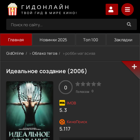
ГИДОНЛАЙН
ТВОЙ ГИД В МИРЕ КИНО!
Главная
Новинки 2025
Топ 100
Закладки
GidOnline
»
Облако тегов
» робби магасива
Идеальное создание (2006)
0
0
Голосов:
5.3
5.117