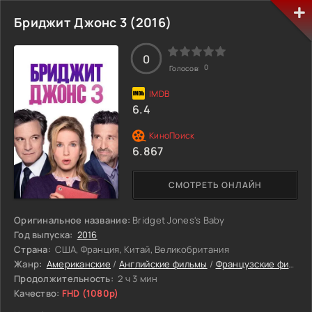
делает ей предложение, Том должен стать свидетелем ее
счастья, находясь от нее в непосредственной близости -
Бриджит Джонс 3 (2016)
потому что она выбирает его своим Другом Невесты...
0
0
Голосов:
6.4
6.867
СМОТРЕТЬ ОНЛАЙН
Оригинальное название:
Bridget Jones's Baby
Год выпуска:
2016
Страна:
США, Франция, Китай, Великобритания
Жанр:
Американские
/
Английские фильмы
/
Французские фильмы
Продолжительность:
2 ч 3 мин
Качество:
FHD (1080p)