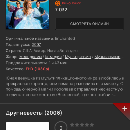
и его друг и по совместительству поставщик заказов
7.032
Датч, который ничем не может помочь. Теперь Ледде
придется вспомнить, что же случилось и что нужно
сделать, чтобы спасти свою малышку.
СМОТРЕТЬ ОНЛАЙН
Оригинальное название:
Enchanted
Год выпуска:
2007
Страна:
США, Алжир, Новая Зеландия
Жанр:
Мелодрамы
/
Комедии
/
Мультфильмы
/
Музыкальные
/
Се
Продолжительность:
1 ч 43 мин
Качество:
FHD (1080p)
Юная девушка из мультипликационного мира влюбилась в
прекрасного принца, чем немало разозлила его мачеху. С
помощью черной магии королева отправляет несчастную
в единственное место во Вселенной, где нет любви -
современный Манхэттен. Вчерашней мультяшке придется
как-то выживать в реальности.
Друг невесты (2008)
0