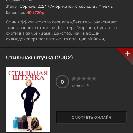
Страна:
США
Жанр:
Сериалы 2024
/
Американские сериалы
/
Фильмы
Качество:
HD (720p)
Спин-офф культового сериала «Декстер» раскрывает
тайны ранних лет жизни Декстера Моргана, будущего
охотника за убийцами. Декстер, начинающий
судмедэксперт департамента полиции Майами,
постепенно осознаёт своё тёмное «я» и направляет его,
следуя строгому Кодексу, разработанному его приёмным
отцом Гарри Морганом. Кодекс диктует два незыблемых
Стильная штучка (2002)
правила: никогда не убивать невиновных и тщательно
заметать следы, чтобы избежать поимки.
Но с каждым новым преступлением и преследованием
0
Декстер сталкивается с дилеммами, которые испытывают
0
Голосов:
на прочность его моральные принципы. И однажды в его
жизни появляется фигура, способная поколебать даже те
правила, которые он считал непреложными...
СМОТРЕТЬ ОНЛАЙН