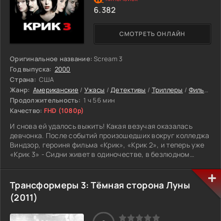
6.382
СМОТРЕТЬ ОНЛАЙН
Оригинальное название:
Scream 3
Год выпуска:
2000
Страна:
США
Жанр:
Американские
/
Ужасы
/
Детективы
/
Триллеры
/
Фильмы
Продолжительность:
1 ч 56 мин
Качество:
FHD (1080p)
И снова ей удалось выжить! Какая везучая оказалась
девчонка. После событий произошедших вокруг колледжа
Виндзор, героиня фильма «Крик», «Крик 2», и теперь уже
«Крик 3» - Сидни живет в одиночестве, в безлюдном
районе в Калифорнии. Ее постоянно преследуют кошмары,
однако она продолжает попытки наладить свою жизнь.
Никому неизвестно, где теперь живет Сидни. Репортер
Трансформеры 3: Тёмная сторона Луны
Гэйл Уэзерс сделала хорошую карьеру и сколотила
(2011)
неплохое состояние благодаря книге об убийствах,
произошедших в Вудзборо. Однажды Гэйл отправляется в
Голливуд на съемки очередного фильма об убийце в