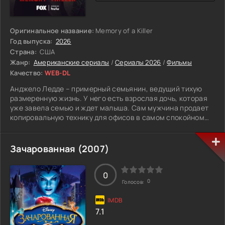
Оригинальное название:
Memory of a Killer
Год выпуска:
2026
Страна:
США
Жанр:
Американские сериалы
/
Сериалы 2026
/
Фильмы
Качество:
WEB-DL
Анджело Ледде – примерный семьянин, ведущий тихую
размеренную жизнь. У него есть взрослая дочь, которая
уже завела семью и ждет малыша. Сам мужчина продает
копировальную технику для офисов в самом спокойном
районе города и не влипает в неприятности. Когда
выясняется, что он болен болезнью Альцгеймера и
вылечить заболевание невозможно, кажется, ему грозит
Зачарованная (2007)
мирное старение и конец с детьми у смертного одра. На
самом деле Анджело в ужасе от своего диагноза, так как
всю жизнь тайно был смертоносным убийцей,
0
0
Голосов:
зарабатывающим огромные деньги на заказных смертях.
Теперь, когда память сильно его подводит, две его жизни
смешиваются и его семья оказывается в жуткой
7.1
опасности. Неизвестные мужчины открывают охоту за его
дочерью и причина этого не понятна. Не в курсе ситуации