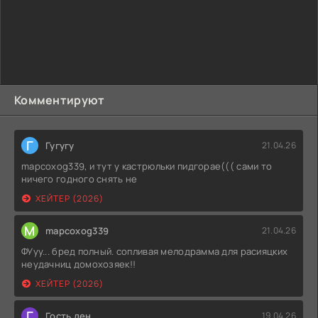
Комментируют
Г
Гугугу
21.04.26
mapcoxog339, и тут у кастрюльки пидгорае((( сами то
ничего годного снять не
ХЕЙТЕР (2026)
M
mapcoxog339
21.04.26
ФУуу... бред полный. сопливая мелодрамма для расияцких
неудачниц домохозяек!!
ХЕЙТЕР (2026)
Г
Гость ден
19.04.26