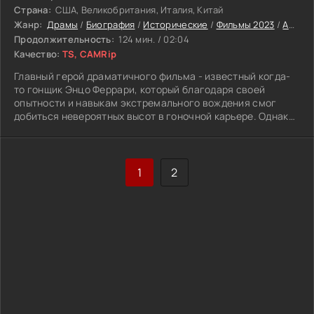
Страна:
США, Великобритания, Италия, Китай
Жанр:
Драмы
/
Биография
/
Исторические
/
Фильмы 2023
/
Американские
Продолжительность:
124 мин. / 02:04
Качество:
TS, CAMRip
Главный герой драматичного фильма - известный когда-
то гонщик Энцо Феррари, который благодаря своей
опытности и навыкам экстремального вождения смог
добиться невероятных высот в гоночной карьере. Однако
вскоре погибает его сын, а трагедия то и дело рушит всё
то, что мужчина так долго выстраивал. В личной жизни
полный бардак, а знаменитая Скудерия без пяти минут
обанкротится. Энцо хочет спасти ситуацию лично, а
1
2
потому отчаянно соглашается на участие в одной из
грядущих гонок, а именно - Mille Miglia.