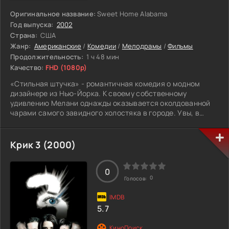
Оригинальное название:
Sweet Home Alabama
Год выпуска:
2002
Страна:
США
Жанр:
Американские
/
Комедии
/
Мелодрамы
/
Фильмы
Продолжительность:
1 ч 48 мин
Качество:
FHD (1080p)
«Стильная штучка» - романтичная комедия о модном
дизайнере из Нью-Йорка. К своему собственному
удивлению Мелани однажды оказывается околдованной
чарами самого завидного холостяка в городе. Увы, в
прошлом у Мелани немало тайн, среди которых и
отношения с Джейком – мужчиной, замуж за которого она
вышла еще в средней школе, который до сих пор не дает
Крик 3 (2000)
ей развода. Героиня решает тайком вернуться в Алабаму
и оборвать все ниточки раз и навсегда. Но тут она
понимает, что можно сбежать с юга, но юг из тебя не
0
0
Голосов:
сбежит ни за что в жизни…
5.7