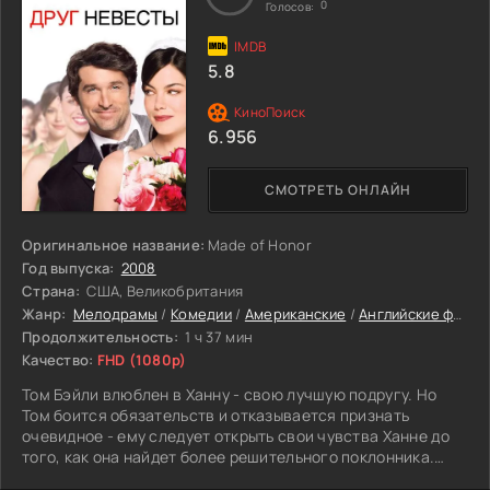
0
Голосов:
5.8
6.956
СМОТРЕТЬ ОНЛАЙН
Оригинальное название:
Made of Honor
Год выпуска:
2008
Страна:
США, Великобритания
Жанр:
Мелодрамы
/
Комедии
/
Американские
/
Английские фильмы
Продолжительность:
1 ч 37 мин
Качество:
FHD (1080p)
Том Бэйли влюблен в Ханну - свою лучшую подругу. Но
Том боится обязательств и отказывается признать
очевидное - ему следует открыть свои чувства Ханне до
того, как она найдет более решительного поклонника.
Когда Колин, богатый шотландец, покоряет девушку и