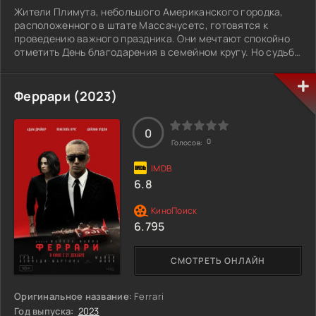
Жители Плимута, небольшого Американского городка,
расположенного в штате Массачусетс, готовятся к
проведению важного праздника. Они мечтают спокойно
отметить День благодарения в семейном кругу. Но судьба
оборачивается для местных неблагоприятным образом. В
этот период в городке начинает орудовать маньяк. Он
совершает жестокие преступления, не поддающиеся
Феррари (2023)
объяснениям. Окружающие не могут понять, как убийца
выбирает жертв, почему совершает жесточайшую бойню.
Вскоре город погружается в кровавую и беспощадную
0
0
Голосов:
войну. Полицейским не удается оперативно разыскать и
произвести арест душегуба. События начинают
усугубляться. А таинственная личность уже
6.8
определяется, кто умрет следующим.
6.795
СМОТРЕТЬ ОНЛАЙН
Оригинальное название:
Ferrari
Год выпуска:
2023