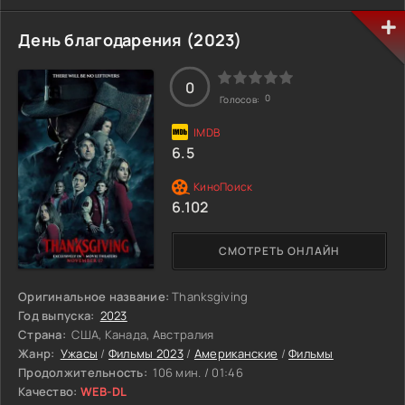
США с целью заполучить секретные технологии, которые
в итоге достаются американцам. В наши дни враждебные
десептиконы оправляются от недавнего поражения и
День благодарения (2023)
планируют захватить утерянный космический корабль,
чтобы нанести новый удар по Земле. Их планам
намереваются помешать дружественные автоботы,
0
0
Голосов:
которым помогает бывший студент Сэм Уитвики и его
друг Бамблби.
6.5
6.102
СМОТРЕТЬ ОНЛАЙН
Оригинальное название:
Thanksgiving
Год выпуска:
2023
Страна:
США, Канада, Австралия
Жанр:
Ужасы
/
Фильмы 2023
/
Американские
/
Фильмы
Продолжительность:
106 мин. / 01:46
Качество:
WEB-DL