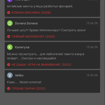
китайские менты улицы разбитых фонарей.
КЛИНОК МЯСНИКА (2026)
D
Donera Donera
13.04.26
Лучшее шоу!!! Браво Миллионеру!! Смотреть всем!
ТАЙНЫЙ МИЛЛИОНЕР (2026)
К
Калигула
13.04.26
Можно посмотреть....для любителей такого жанра
пойдет.... Смотри и наслаждайся
НЕ ДЫШИ: ИГРА НА ВЫЖИВАНИЕ (2022)
V
Valiko
13.04.26
Klass..... Wsem smotret
ПЛОХИЕ ПАРНИ (2022)