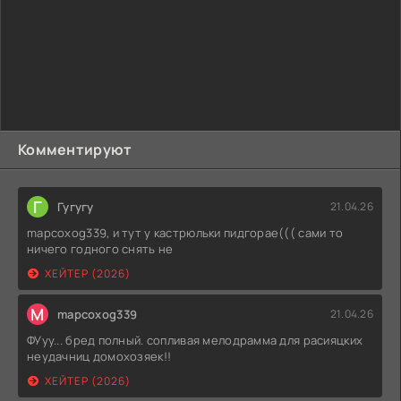
Комментируют
Г
Гугугу
21.04.26
mapcoxog339, и тут у кастрюльки пидгорае((( сами то
ничего годного снять не
ХЕЙТЕР (2026)
M
mapcoxog339
21.04.26
ФУуу... бред полный. сопливая мелодрамма для расияцких
неудачниц домохозяек!!
ХЕЙТЕР (2026)