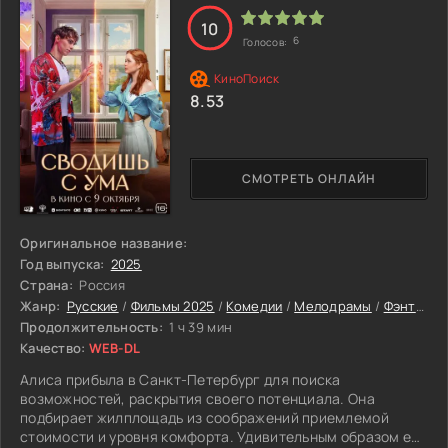
недолюбливают.
10
6
Голосов:
Гоше уже 15 лет, и в знак протеста он становится
стендапером, высказывая со сцены все, что у него лежит
на душе. Он уже не может без подобного излияния чувств,
8.53
для него стендап – психотерапия. Выступления
транслируются в интернете, и родители их смотрят.
Выступления очень жесткие, много нецензурной лексики,
да и тематика сцен в основном «ниже пояса».
СМОТРЕТЬ ОНЛАЙН
Оригинальное название:
Год выпуска:
2025
Страна:
Россия
Жанр:
Русские
/
Фильмы 2025
/
Комедии
/
Мелодрамы
/
Фэнтези
Продолжительность:
1 ч 39 мин
Качество:
WEB-DL
Алиса прибыла в Санкт-Петербург для поиска
возможностей, раскрытия своего потенциала. Она
подбирает жилплощадь из соображений приемлемой
стоимости и уровня комфорта. Удивительным образом ей