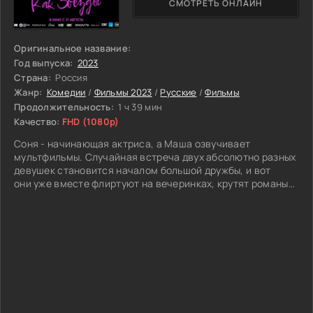
СМОТРЕТЬ ОНЛАЙН
Оригинальное название:
Год выпуска:
2023
Страна:
Россия
Жанр:
Комедии
/
Фильмы 2023
/
Русские
/
Фильмы
Продолжительность:
1 ч 39 мин
Качество:
FHD (1080p)
Соня - начинающая актриса, а Маша озвучивает
мультфильмы. Случайная встреча двух абсолютно разных
девушек становится началом большой дружбы, и вот
они уже вместе флиртуют на вечеринках, крутят романы
с известными актёрами и даже снимаются в кино. Но на
все ли они готовы пойти ради своей мечты и выдержит
ли их дружба проверку на прочность?