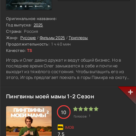
Оригинальное название:
Год выпуска:
2025
Страна:
Россия
Жанр:
Русские
/
Фильмы 2025
/
Триллеры
Продолжительность:
1 ч 40 мин
Качество:
TS
Игорь и Олег давно дружат и ведут общий бизнес. Но в
последнее время Олег замыкается в себе и почти не
выходит из тяжёлого состояния. Чтобы вытащить его из
этого, Игорь предлагает поехать в горы Памира на охоту.
Сначала всё выглядит как обычная поездка. Они
выбирают цель и уходят вглубь дикой местности, не особо
думая о последствиях. Азарт быстро берёт верх, и охота
Пингвины моей мамы 1-2 Сезон
перестаёт быть просто развлечением.
Очень скоро становится ясно, что они недооценили
место. Погода меняется резко, вокруг опасные склоны,
10
1
Голосов:
холод и полная изоляция. Любая ошибка может
обернуться серьёзными проблемами. Но главное
испытание ждёт их не снаружи, а внутри. В экстремальных
7.5
условиях наружу выходят страхи, скрытые обиды и