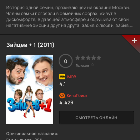
История одной семьи, проживающей на окраине Москвы.
Члены семьи погрязли в семейных ссорах, живут в
дискомфорте, в давящей атмосфере и обрушивают свои
негативные эмоции друг на друга, забыв о любви, забыв,
кем они приходятся друг другу, забыв о сострадании и
Боге. Одна большая трагедия заставит их очнуться,
измениться и испытать катарсис, но будет уже поздно.
Зайцев + 1 (2011)
0
0
Голосов:
4.1
4.429
СМОТРЕТЬ ОНЛАЙН
Оригинальное название: