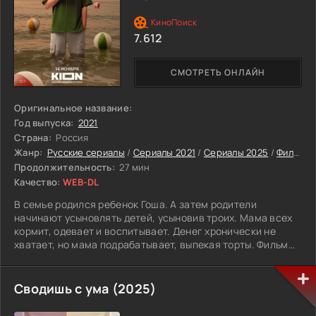
настоящие мотивы. И теперь каждому придётся решать,
на что он готов ради себя и другого.
7.612
СМОТРЕТЬ ОНЛАЙН
Оригинальное название:
Год выпуска:
2021
Страна:
Россия
Жанр:
Русские сериалы
/
Сериалы 2021
/
Сериалы 2025
/
Фильмы
Продолжительность:
27 мин
Качество:
WEB-DL
В семье родился ребенок Гоша. А затем родители
начинают усыновлять детей, усыновив троих. Мама всех
кормит, одевает и воспитывает. Денег хронически не
хватает, но мама подрабатывает, выпекая торты. Фильм
начинается с того, что супруги намерены усыновить
четвертого ребенка, Виталика. Но у Виталика очень
трудный характер, он душевно травмирован, и это
Сводишь с ума (2025)
переполняет чашу терпения единственного родного
ребенка в семье, Гоши, который считает, что родители его