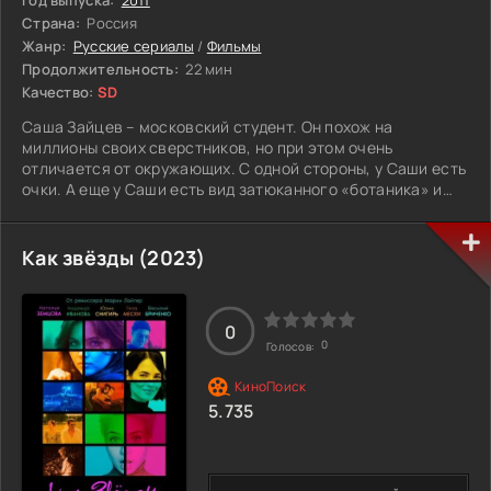
Год выпуска:
2011
Страна:
Россия
Жанр:
Русские сериалы
/
Фильмы
Продолжительность:
22 мин
Качество:
SD
Саша Зайцев – московский студент. Он похож на
миллионы своих сверстников, но при этом очень
отличается от окружающих. С одной стороны, у Саши есть
очки. А еще у Саши есть вид затюканного «ботаника» и
неразделенная любовь. С другой стороны, у Саши -
раздвоение личности. Нет, он не разговаривает сам с
собой в шапочке из фольги. Просто если Сашу бьют по
Как звёзды (2023)
голове, он «превращается» в Федора, подозрительно
похожего на актера Михаила Галустяна.
0
Федор, в отличие от Саши, знает, что делать со своими
0
Голосов:
желаниями - немедленно исполнять! Хочется нахамить
соседу? Зажать на вечеринке однокурсницу? Угнать
джип? Мало, кто решится на такое, но Федор может все.
5.735