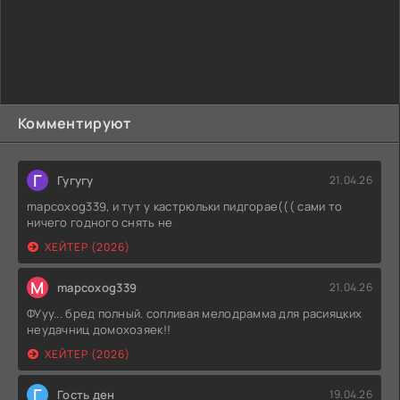
доверие и дружбу. В этой ситуации каждая секунда на
счету, и они вынуждены проявлять смелость, чтобы
выжить в условиях, когда надежда на спасение может
показаться призрачной. На пути к спасению им предстоит
столкнуться с самой страшной стороной человеческой
натуры и понять, что истинная дружба способна
преодолеть даже самые страшные испытания.
Комментируют
Г
Гугугу
21.04.26
mapcoxog339, и тут у кастрюльки пидгорае((( сами то
ничего годного снять не
ХЕЙТЕР (2026)
M
mapcoxog339
21.04.26
ФУуу... бред полный. сопливая мелодрамма для расияцких
неудачниц домохозяек!!
ХЕЙТЕР (2026)
Г
Гость ден
19.04.26