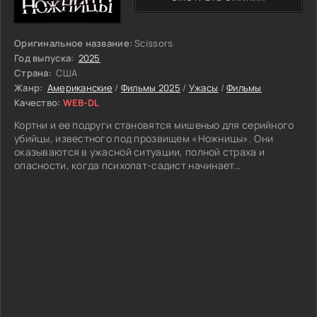
Оригинальное название:
Scissors
Год выпуска:
2025
Страна:
США
Жанр:
Американские
/
Фильмы 2025
/
Ужасы
/
Фильмы
Качество:
WEB-DL
Кортни и ее подруги становятся мишенью для серийного
убийцы, известного под прозвищем «Ножницы». Они
оказываются в ужасной ситуации, полной страха и
опасности, когда психопат-садист начинает
преследовать их. Девушки решают объединить усилия,
чтобы выжить, и им предстоит пройти через множество
испытаний, сталкиваясь с трудностями и проверками на
прочность. На протяжении их пути они осознают, что не
только физическая сила, но и умение быстро принимать
решения могут оказаться ключевыми для спасения.
Каждая из них должна преодолеть свои внутренние
страхи и уязвимости, чтобы противостоять ужасу,
исходящему от убийцы. Воспринятые испытания меняют
их восприятие мира и друг друга, ставя под сомнение