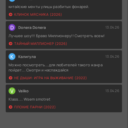
китайские менты улицы разбитых фонарей.
КЛИНОК МЯСНИКА (2026)
D
Donera Donera
13.04.26
Лучшее шоу!!! Браво Миллионеру!! Смотреть всем!
ТАЙНЫЙ МИЛЛИОНЕР (2026)
К
Калигула
13.04.26
Можно посмотреть....для любителей такого жанра
пойдет.... Смотри и наслаждайся
НЕ ДЫШИ: ИГРА НА ВЫЖИВАНИЕ (2022)
V
Valiko
13.04.26
Klass..... Wsem smotret
ПЛОХИЕ ПАРНИ (2022)