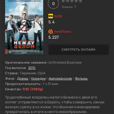
0
0
Голосов:
5.4
5.227
СМОТРЕТЬ ОНЛАЙН
Оригинальное название:
Unfinished Business
Год выпуска:
2015
Страна:
Германия, США
Жанр:
Драмы
/
Комедии
/
Американские
/
Фильмы
Продолжительность:
1 ч 31 мин
Качество:
FHD (1080p)
Трудолюбивый владелец малого бизнеса и двое его
коллег отправляются в Европу, чтобы совершить самую
важную сделку в их жизни. Но обычная командировка
превратилась в итоге в нечто невообразимое…