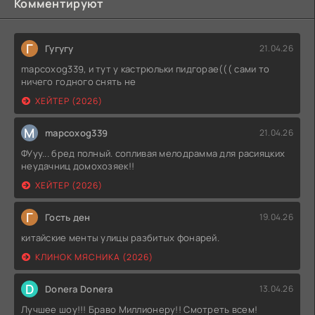
Комментируют
Г
Гугугу
21.04.26
mapcoxog339, и тут у кастрюльки пидгорае((( сами то
ничего годного снять не
ХЕЙТЕР (2026)
M
mapcoxog339
21.04.26
ФУуу... бред полный. сопливая мелодрамма для расияцких
неудачниц домохозяек!!
ХЕЙТЕР (2026)
Г
Гость ден
19.04.26
китайские менты улицы разбитых фонарей.
КЛИНОК МЯСНИКА (2026)
D
Donera Donera
13.04.26
Лучшее шоу!!! Браво Миллионеру!! Смотреть всем!