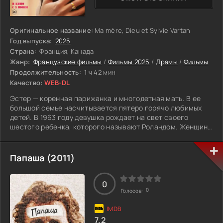
Оригинальное название:
Ma mère, Dieu et Sylvie Vartan
Год выпуска:
2025
Страна:
Франция, Канада
Жанр:
Французские фильмы
/
Фильмы 2025
/
Драмы
/
Фильмы
Продолжительность:
1 ч 42 мин
Качество:
WEB-DL
Эстер — коренная парижанка и многодетная мать. В ее
большой семье насчитывается пятеро горячо любимых
детей. В 1963 году девушка рождает на свет своего
шестого ребенка, которого называют Роландом. Женщина
наслаждается материнством и невероятно счастлива в
браке. Годы идут и маленькие ребятишки стремительно
растут, однако у младшего сына неожиданно выявляется
Папаша (2011)
страшное заболевание. Дело в том, что мальчик имеет
большое косолапие и не может не только ходить, но даже
просто стоять на одном месте. Врачи в один голос
0
0
Голосов:
твердят, что малыш так и не научится бегать и навсегда
останется инвалидом. Эстер, узнав о такой страшной
новости, вовсе не отчаивается, а всеми силами пытается
7.2
бороться за здоровье родного человека. Она превращает