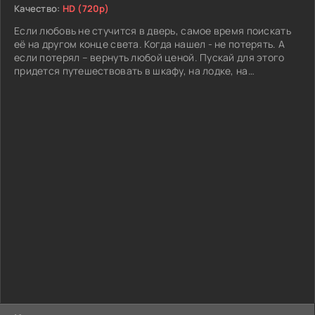
Качество:
HD (720p)
Если любовь не стучится в дверь, самое время поискать
её на другом конце света. Когда нашел - не потерять. А
если потерял – вернуть любой ценой. Пускай для этого
придется путешествовать в шкафу, на лодке, на
воздушном шаре или даже в чемодане. Мумбаи-Париж-
Лондон-Рим - если у чувств нет границ, то и бизнес-класс
им не нужен.