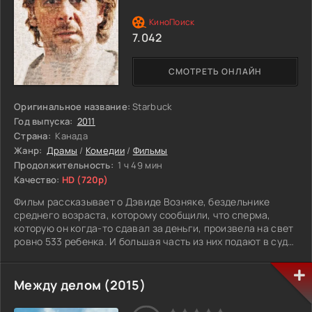
его жизнь в невероятное приключение, полное сюрпризов
и радости. Он больше не больной мальчишка с
7.042
ограниченными возможностями, а самый счастливый
ребенок на свете. Материнская любовь способна на
чудеса и настоящие подвиги.
СМОТРЕТЬ ОНЛАЙН
Оригинальное название:
Starbuck
Год выпуска:
2011
Страна:
Канада
Жанр:
Драмы
/
Комедии
/
Фильмы
Продолжительность:
1 ч 49 мин
Качество:
HD (720p)
Фильм рассказывает о Дэвиде Возняке, бездельнике
среднего возраста, которому сообщили, что сперма,
которую он когда-то сдавал за деньги, произвела на свет
ровно 533 ребенка. И большая часть из них подают в суд
на клинику, чтобы узнать, кто их отец?!
Между делом (2015)