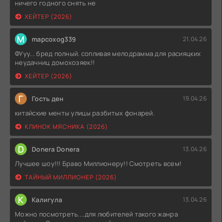
ничего годного снять не
ХЕЙТЕР (2026)
M
mapcoxog339
21.04.26
ФУуу... бред полный. сопливая мелодрамма для расияцких
неудачниц домохозяек!!
ХЕЙТЕР (2026)
Г
Гость ден
19.04.26
китайские менты улицы разбитых фонарей.
КЛИНОК МЯСНИКА (2026)
D
Donera Donera
13.04.26
Лучшее шоу!!! Браво Миллионеру!! Смотреть всем!
ТАЙНЫЙ МИЛЛИОНЕР (2026)
К
Калигула
13.04.26
Можно посмотреть....для любителей такого жанра