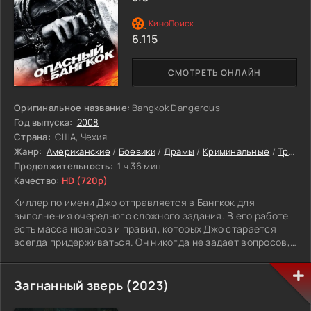
пока еще не слишком поздно...
6.115
СМОТРЕТЬ ОНЛАЙН
Оригинальное название:
Bangkok Dangerous
Год выпуска:
2008
Страна:
США, Чехия
Жанр:
Американские
/
Боевики
/
Драмы
/
Криминальные
/
Триллеры
Продолжительность:
1 ч 36 мин
Качество:
HD (720p)
Киллер по имени Джо отправляется в Бангкок для
выполнения очередного сложного задания. В его работе
есть масса нюансов и правил, которых Джо старается
всегда придерживаться. Он никогда не задает вопросов,
и не делит людей на виноватых и правых, а так же не
интересуется людьми, не имеющими отношение к делу, но
всегда знает, когда нужно уйти.
Загнанный зверь (2023)
В помощь на задание в Бангкоке Джо нанимает