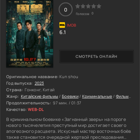
карманного воришку по имени Конг, и, проявив к нему
0
интерес, нарушает одно из своих правил. Взяв Конга в
0
Голосов:
ученики, он и не представлял, к каким последствиям это
может привести. И как тщательно спланированные
действия, в результате могут привести к абсолютно
6.1
неожиданным последствиям...
СМОТРЕТЬ ОНЛАЙН
Оригинальное название:
Kun shou
Год выпуска:
2023
Страна:
Гонконг, Китай
Жанр:
Китайские фильмы
/
Боевики
/
Криминальные
/
Фильмы 2023
Продолжительность:
97 мин. / 01:37
Качество:
WEB-DL
В криминальном боевике «Загнанный зверь» на пороге
нового тысячелетия преступный мир достигает своего
апогеозного расцвета. Искусный мастер восточных боёв
также становится очередной жертвой преследования