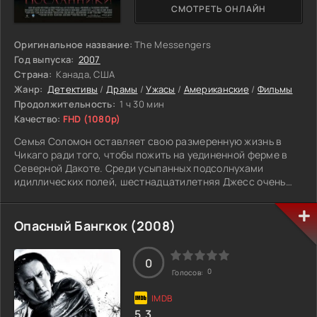
СМОТРЕТЬ ОНЛАЙН
Оригинальное название:
The Messengers
Год выпуска:
2007
Страна:
Канада, США
Жанр:
Детективы
/
Драмы
/
Ужасы
/
Американские
/
Фильмы
Продолжительность:
1 ч 30 мин
Качество:
FHD (1080p)
Семья Соломон оставляет свою размеренную жизнь в
Чикаго ради того, чтобы пожить на уединенной ферме в
Северной Дакоте. Среди усыпанных подсолнухами
идиллических полей, шестнадцатилетняя Джесс очень
скоро понимает, каким кошмаром может обернуться
уединение. Сразу после переезда, Джесс и ее трехлетний
брат Бен видят зловещих призраков, которых никто кроме
Опасный Бангкок (2008)
них не замечает.
Когда призраки начинают вести себя агрессивно, у
родителей появляются сомнения в психическом здоровье
0
0
Голосов:
Джесс. Ее небезоблачное прошлое сталкивается с
прошлым тех, кто когда-то жил в этом доме - опасное
соседство для раздираемого противоречиями подростка.
5.3
Ей не верят те, кого она отчаянно пытается предупредить,