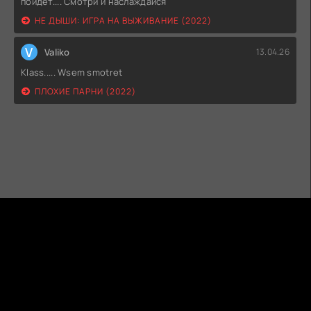
пойдет.... Смотри и наслаждайся
НЕ ДЫШИ: ИГРА НА ВЫЖИВАНИЕ (2022)
V
Valiko
13.04.26
Klass..... Wsem smotret
ПЛОХИЕ ПАРНИ (2022)