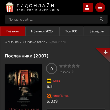
ГИДОНЛАЙН
ТВОЙ ГИД В МИРЕ КИНО!
Главная
Новинки 2025
Топ 100
Закладки
GidOnline
»
Облако тегов
» дэнни пан
Посланники (2007)
0
0
Голосов:
5.3
6.039