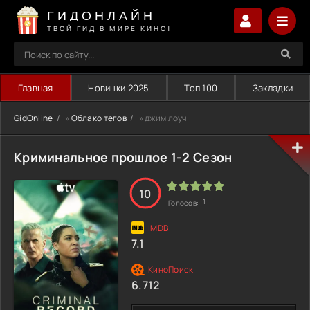
ГИДОНЛАЙН
ТВОЙ ГИД В МИРЕ КИНО!
Главная
Новинки 2025
Топ 100
Закладки
GidOnline
»
Облако тегов
» джим лоуч
Криминальное прошлое 1-2 Сезон
10
1
Голосов:
7.1
6.712