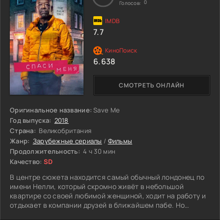
0
Голосов:
Сначала он кажется тихим и покорным, но на самом деле
относится ко всему происходящему с недоверием.
Постепенно Рози понимает, что он не такой простой, как
7.7
кажется. Позже выясняется, что его ищет полиция. И
теперь Рози стоит перед выбором. Остаться в привычной,
но давящей жизни или рискнуть и пойти за человеком,
6.638
который может оказаться опасным.
СМОТРЕТЬ ОНЛАЙН
Оригинальное название:
Save Me
Год выпуска:
2018
Страна:
Великобритания
Жанр:
Зарубежные сериалы
/
Фильмы
Продолжительность:
4 ч 30 мин
Качество:
SD
В центре сюжета находится самый обычный лондонец по
имени Нелли, который скромно живёт в небольшой
квартире со своей любимой женщиной, ходит на работу и
отдыхает в компании друзей в ближайшем пабе. Но
однажды его арестовывают по подозрению в похищении