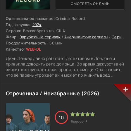
СМОТРЕТЬ ОНЛАЙН
Оригинальное название:
Criminal Record
Год выпуска:
2024
Страна:
Великобритания, США
Жанр:
Зарубежные сериалы
/
Американские сериалы
/
Сериалы 2024
Продолжительность:
50 мин
Качество:
WEB-DL
Джун Ленкер давно работает детективом в Лондоне и
привыкла доводить дела до конца. Во время дежурства ей
звонит женщина, которая просит о помощи. Она говорит,
что её парень угрожает ей и может причинить вред,
поэтому звонит из телефонной будки, боясь, что её
найдут. Джун сразу понимает, что ситуация серьёзная, и
берётся за расследование. Постепенно она выходит на
Отреченная / Неизбранные (2026)
след мужчины и узнаёт, что он связан с крупной
преступной сетью. Чтобы добраться до остальных
участников, ей приходится идти на риск и использовать
методы, которые не всегда укладываются в рамки закона.
10
1
Голосов:
Параллельно Джун сталкивается с другим делом. Во
время политического митинга происходит нападение, в