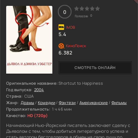
0
0
Голосов:
5.4
6.382
СМОТРЕТЬ ОНЛАЙН
Оригинальное название:
Shortcut to Happiness
Год выпуска:
2004
Страна:
США
Жанр:
Драмы
/
Комедии
/
Фэнтези
/
Американские
/
Фильмы
Продолжительность:
1 ч 46 мин
Качество:
HD (720p)
Начинающий Нью-Йоркский писатель заключает сделку с
Дьяволом с тем, чтобы добиться литературного успеха и
стать автором бестселлеров в обмен на свою душу по