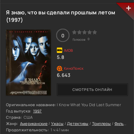
отправляется на живописный тропический остров. Они
надеются провести здесь несколько прекрасных дней,
Я знаю, что вы сделали прошлым летом
но... Райский уголок оказывается настоящим адом.
(1997)
Надвигается шторм, и последний катер с туристами уже
отчалил от берега. Опустевшая сцена готова для
кровавого спектакля. За туманной пеленой дождя Джули
0
снова увидела зловещую фигуру того, кто все еще знает,
0
Голосов:
что она сделала прошлым летом...
5.8
6.643
СМОТРЕТЬ ОНЛАЙН
Оригинальное название:
I Know What You Did Last Summer
Год выпуска:
1997
Страна:
США
Жанр:
Американские
/
Ужасы
/
Детективы
/
Триллеры
/
Фильмы
Продолжительность:
1 ч 41 мин