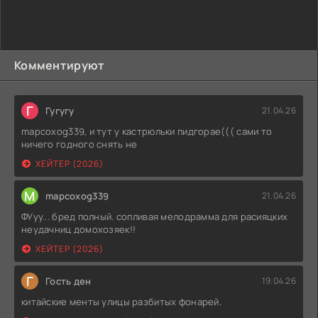
Комментируют
Г
Гугугу
21.04.26
mapcoxog339, и тут у кастрюльки пидгорае((( сами то
ничего годного снять не
ХЕЙТЕР (2026)
M
mapcoxog339
21.04.26
ФУуу... бред полный. сопливая мелодрамма для расияцких
неудачниц домохозяек!!
ХЕЙТЕР (2026)
Г
Гость ден
19.04.26
китайские менты улицы разбитых фонарей.