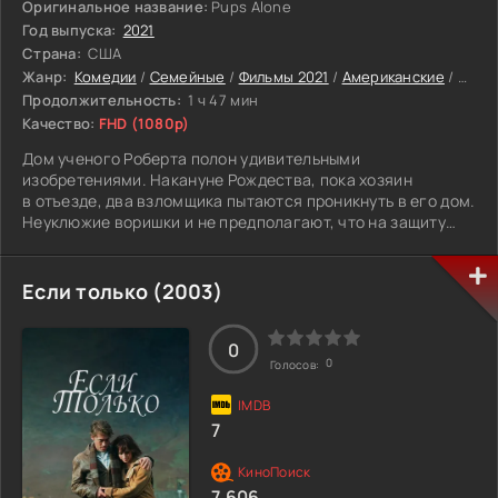
Оригинальное название:
Pups Alone
Год выпуска:
2021
Страна:
США
Жанр:
Комедии
/
Семейные
/
Фильмы 2021
/
Американские
/
Филь
Продолжительность:
1 ч 47 мин
Качество:
FHD (1080p)
Дом ученого Роберта полон удивительными
изобретениями. Накануне Рождества, пока хозяин
в отъезде, два взломщика пытаются проникнуть в его дом.
Неуклюжие воришки и не предполагают, что на защиту
имущества Роберта могут встать милые соседские
пёсики, вооружившиеся гаджетами.
Если только (2003)
0
0
Голосов:
7
7.606