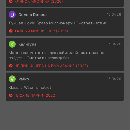
КЛИНОК МЯСНИКА (2026)
D
Donera Donera
13.04.26
Лучшее шоу!!! Браво Миллионеру!! Смотреть всем!
ТАЙНЫЙ МИЛЛИОНЕР (2026)
К
Калигула
13.04.26
Можно посмотреть....для любителей такого жанра
пойдет.... Смотри и наслаждайся
НЕ ДЫШИ: ИГРА НА ВЫЖИВАНИЕ (2022)
V
Valiko
13.04.26
Klass..... Wsem smotret
ПЛОХИЕ ПАРНИ (2022)