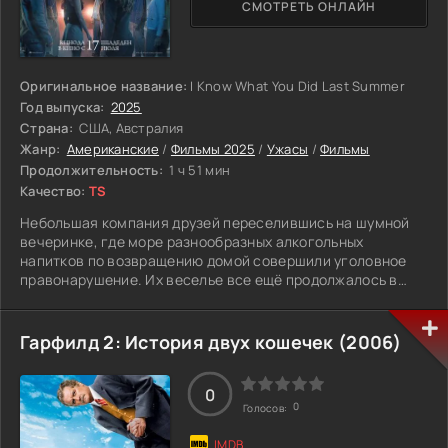
СМОТРЕТЬ ОНЛАЙН
Оригинальное название:
I Know What You Did Last Summer
Год выпуска:
2025
Страна:
США, Австралия
Жанр:
Американские
/
Фильмы 2025
/
Ужасы
/
Фильмы
Продолжительность:
1 ч 51 мин
Качество:
TS
Небольшая компания друзей переселившись на шумной
вечеринке, где море разнообразных алкогольных
напитков по возвращению домой совершили уголовное
правонарушение. Их веселье все ещё продолжалось в
автомобиле, и по собственной неосторожности сбивают
человека, который сразу же погиб. Ребята приняли
решение избавиться от трупа, сбросивши его в глубокое
Гарфилд 2: История двух кошечек (2006)
море. Удачно скрывшись с места преступления они
договариваются держать язык за зубами, и не вспоминать
об этом инциденте, дабы не навредить. Однако, прошел
0
0
Голосов:
год и таинственный персонаж начинает преследовать их.
Стали появляться страшные угрожающие записки,