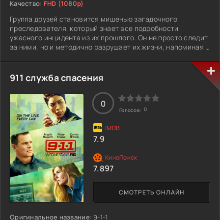
Качество:
FHD (1080p)
Группа друзей становится мишенью загадочного
преследователя, который знает все подробности
ужасного инцидента из их прошлого. Он не просто следит
за ними, но и методично разрушает их жизни, напоминая о
давней тайне. Но что именно он хочет, и как далеко зайдёт
в своей игре?
911 служба спасения
0
0
Голосов:
7.9
7.897
СМОТРЕТЬ ОНЛАЙН
Оригинальное название:
9-1-1