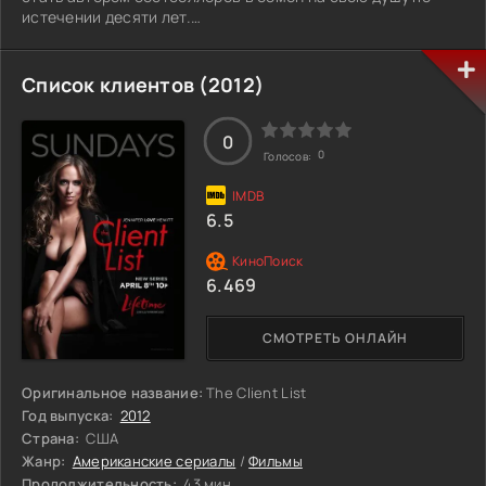
истечении десяти лет.
Года пролетают как часы, и вскоре преуспевающий
писатель вынужден молить о помощи Дэниэла Уэбстера,
Список клиентов (2012)
искусного адвоката и главу самой преуспевающей
издательской фирмы в Нью-Йорке, чтобы избавиться от
заключённой сделки. Результатом этого станет
0
0
Голосов:
захватывающая битва умов и речей на судебном
процессе между Дьяволом и Дэниэлом Уэбстером,
ставкой на котором будет душа писателя.
6.5
6.469
СМОТРЕТЬ ОНЛАЙН
Оригинальное название:
The Client List
Год выпуска:
2012
Страна:
США
Жанр:
Американские сериалы
/
Фильмы
Продолжительность:
43 мин