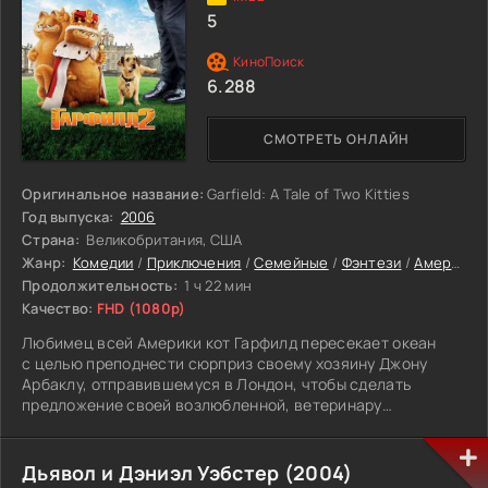
благодаря которым они поняли, что кто-то являлся
5
свидетелем их криминального деяния, и твердо намерен
спустить с них всю кровь. Начав собственное
расследование, дабы спастись от этого, им становится
6.288
ясно, что подобные случаи уже распространялись. Им
необходимо найти выживших, чтобы понять как обхитрить
убийцу.
СМОТРЕТЬ ОНЛАЙН
Оригинальное название:
Garfield: A Tale of Two Kitties
Год выпуска:
2006
Страна:
Великобритания, США
Жанр:
Комедии
/
Приключения
/
Семейные
/
Фэнтези
/
Американские
Продолжительность:
1 ч 22 мин
Качество:
FHD (1080p)
Любимец всей Америки кот Гарфилд пересекает океан
с целью преподнести сюрприз своему хозяину Джону
Арбаклу, отправившемуся в Лондон, чтобы сделать
предложение своей возлюбленной, ветеринару
Лиз Уилсон. Очутившись в Англии, Гарфилд случайно
меняется местами со своим двойником - котом Принцем,
принадлежащим королевской семье.
Дьявол и Дэниэл Уэбстер (2004)