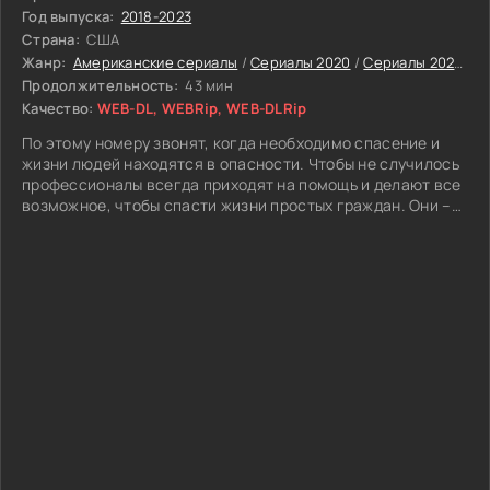
Год выпуска:
2018-2023
Страна:
США
Жанр:
Американские сериалы
/
Сериалы 2020
/
Сериалы 2021
/
Се
Продолжительность:
43 мин
Качество:
WEB-DL, WEBRip, WEB-DLRip
По этому номеру звонят, когда необходимо спасение и
жизни людей находятся в опасности. Чтобы не случилось
профессионалы всегда приходят на помощь и делают все
возможное, чтобы спасти жизни простых граждан. Они –
единственная надежда на спасение к которой прибегают,
когда другие способы уже использованы. Пожарные
готовые рискнуть всем стремглав мчатся на вызов зная,
что от них зависят десятки жизней. Скорая помощь на
останавливается ни перед какой преградой стремясь как
можно быстрее успеть к своему пациенту. Полицейские
рискуют всем ради задержания преступника.
Никтo не думает, что за этим номером спасения
скрываются простые люди, которые выбрали себе
нелегкое призвание – быть герoями.