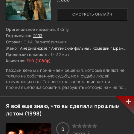
СМОТРЕТЬ ОНЛАЙН
Оригинальное название:
If Only
Год выпуска:
2003
Страна:
США, Великобритания
Жанр:
Американские
/
Английские фильмы
/
Комедии
/
Драмы
/
М
Продолжительность:
1 ч 32 мин
Качество:
FHD (1080p)
Каждый день мы принимаем решения, которые влияют не
только на собственную судьбу, но и судьбы людей,
окружающих нас. Так звено за звеном появляется
прочная цепочка событий, разрушить которую нам не под
силу. Но, а вдруг получится?
Саманта — американка, учится музыке в Лондоне. Она
Я всё еще знаю, что вы сделали прошлым
красива, порывиста, импульсивна и эмоциональна — она
летом (1998)
влюблена. Ее друг Ян весь в делах, он все время занят и
практически женат на своей работе. Это разрушает их
отношения с Самантой. Но все переворачивает
0
трагическая случайность — нелепая автокатастрофа
0
Голосов: