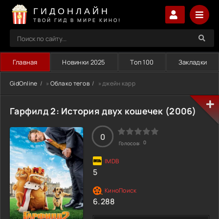
ГИДОНЛАЙН
ТВОЙ ГИД В МИРЕ КИНО!
Главная
Новинки 2025
Топ 100
Закладки
GidOnline
»
Облако тегов
» джейн карр
Гарфилд 2: История двух кошечек (2006)
0
0
Голосов:
5
6.288