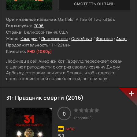
СМОТРЕТЬ ОНЛАЙН
Оригинальное название:
Garfield: A Tale of Two Kitties
Год выпуска:
2006
Страна:
Великобритания, США
Жанр:
Комедии
/
Приключения
/
Семейные
/
Фэнтези
/
Американские
Продолжительность:
1 ч 22 мин
Качество:
FHD (1080p)
Любимец всей Америки кот Гарфилд пересекает океан
с целью преподнести сюрприз своему хозяину Джону
Арбаклу, отправившемуся в Лондон, чтобы сделать
предложение своей возлюбленной, ветеринару
Лиз Уилсон. Очутившись в Англии, Гарфилд случайно
меняется местами со своим двойником - котом Принцем,
принадлежащим королевской семье.
31: Праздник смерти (2016)
0
0
Голосов:
5.1