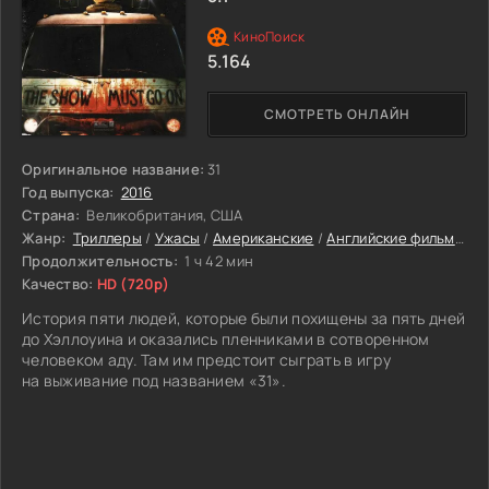
5.164
СМОТРЕТЬ ОНЛАЙН
Оригинальное название:
31
Год выпуска:
2016
Страна:
Великобритания, США
Жанр:
Триллеры
/
Ужасы
/
Американские
/
Английские фильмы
/
Ф
Продолжительность:
1 ч 42 мин
Качество:
HD (720p)
История пяти людей, которые были похищены за пять дней
до Хэллоуина и оказались пленниками в сотворенном
человеком аду. Там им предстоит сыграть в игру
на выживание под названием «31».