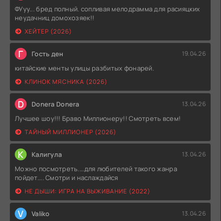
ФУуу... бред полный. сопливая мелодрамма для расияцких
неудачниц домохозяек!!
ХЕЙТЕР (2026)
Г
Гость ден
19.04.26
китайские менты улицы разбитых фонарей.
КЛИНОК МЯСНИКА (2026)
D
Donera Donera
13.04.26
Лучшее шоу!!! Браво Миллионеру!! Смотреть всем!
ТАЙНЫЙ МИЛЛИОНЕР (2026)
К
Калигула
13.04.26
Можно посмотреть....для любителей такого жанра
пойдет.... Смотри и наслаждайся
НЕ ДЫШИ: ИГРА НА ВЫЖИВАНИЕ (2022)
V
Valiko
13.04.26