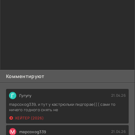
Комментируют
Г
Гугугу
21.04.26
mapcoxog339, и тут у кастрюльки пидгорае((( сами то
ничего годного снять не
ХЕЙТЕР (2026)
M
mapcoxog339
21.04.26