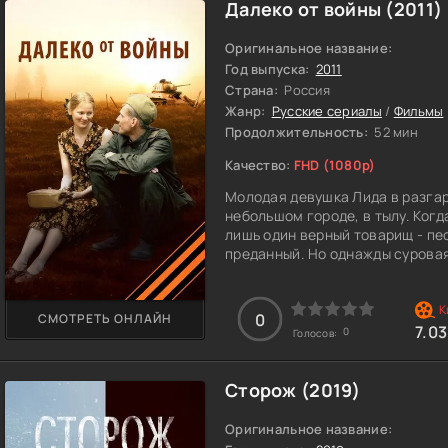
Далеко от войны (2011)
Оригинальное название:
Год выпуска:
2011
Страна:
Россия
Жанр:
Русские сериалы
/
Фильмы
Продолжительность:
52 мин
Качество:
FHD (1080p)
Молодая девушка Лида в разга
небольшом городе, в тылу. Когд
лишь один верный товарищ - пес
преданный. Но однажды суровая
Каштана увидели на улице и «м
качестве собаки-подрывника.
0
СМОТРЕТЬ ОНЛАЙН
Желая спасти Каштана от такой
7.03
0
Голосов:
из солдат «собачьей» спецчаст
вскоре понимает, что с Лидой е
молодой парень испытывают дру
Сторож (2019)
счастье двух влюбленных не про
приказ о ее расформировании и
Оригинальное название:
они больше не нужны.