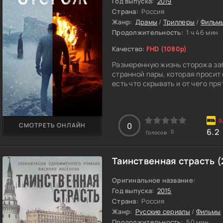
Год выпуска:
2019
Страна:
Россия
Жанр:
Драмы
/
Триллеры
/
Фильмы
Продолжительность:
1 ч 46 мин
Качество:
FHD (1080p)
Размеренную жизнь сторожа за
странной пары, которая просит
есть что скрывать и от чего пр
0
СМОТРЕТЬ ОНЛАЙН
6.2
0
Голосов:
Таинственная страсть (
Оригинальное название:
Год выпуска:
2015
Страна:
Россия
Жанр:
Русские сериалы
/
Фильмы
Продолжительность:
50 мин