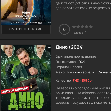
действуют добряки и неуклюжие
где работают крайне эффектив
Однажды простая просьба наруш
судьба обычной семьи из Пете
всего человечества - завершит
0
СМОТРЕТЬ ОНЛАЙН
Руководителей министерств.
0
Голосов:
Дино (2024)
Оригинальное название:
Год выпуска:
2024
Страна:
Россия
Жанр:
Русские сериалы
/
Сериалы
Качество:
FHD (1080p)
Невероятно порядочные мысли 
обыкновенным образом советски
тормозить или думать о плохих 
доверил государству, пока не 
тропы, не осознает основы и по