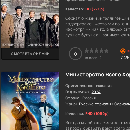
Качество:
HD (720p)
Сериал о жизни интеллигенции
подвергались жестоким гонения
несмотря ни на что, в любых с
лучшее будущее и заниматься те
касается одаренных людей, чей
что-либо, ведь для таких людей
0
СМОТРЕТЬ ОНЛАЙН
Знаменитые таланты того времен
7.2
0
Голосов:
же, как и остальная классика. О
получается. Повествование им
жизнь талантов, так же, как бе
Министерство Всего Хо
сопротивлялись системе, некот
страстей и страдания представ
Оригинальное название:
Год выпуска:
2024
Страна:
Россия
Жанр:
Русские сериалы
/
Сериалы
Качество:
FHD (1080p)
Иногда мы обращаемся за помощ
запросы обрабатывают всего дв