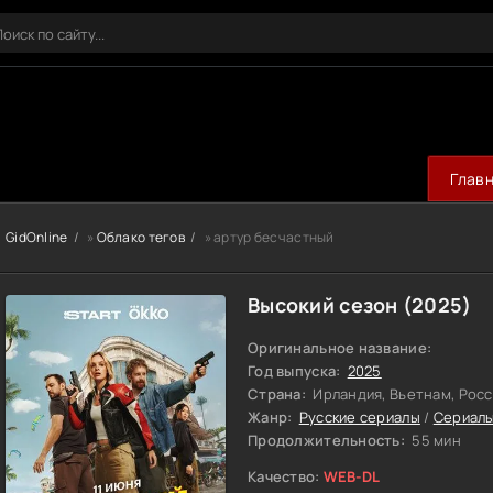
Глав
GidOnline
»
Облако тегов
» артур бесчастный
Высокий сезон (2025)
Оригинальное название:
Год выпуска:
2025
Страна:
Ирландия, Вьетнам, Росс
Жанр:
Русские сериалы
/
Сериалы
Продолжительность:
55 мин
Качество:
WEB-DL