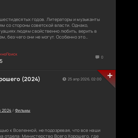
 шестидесятых годов. Литераторы и музыканты
м со стороны советской власти. Однако,
итуациях людям свойственно любить, верить в
м, без чего они не могут. Особенно это
 талант не может не заставлять их создавать
 жить значить творить.
0
и останутся в истории и будут изучаться так
85
ни об этом не знают и просто живут так, как
енно об этой «банальщине», заполняющей
зделье заполняет жизнь бездарей. Они
рошего (2024)
25 апр 2026, 02:00
орые сломались, а некоторые выстояли. Накал
лены с особым налетом того времени.
 2024
/
Фильмы
ью к Вселенной, не подозревая, что все наши
а отдела: Министерство Всего Хорошего, где