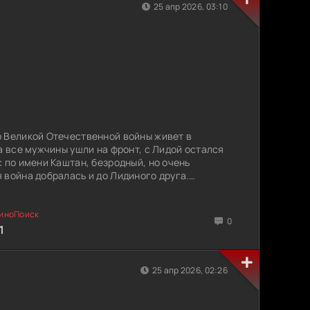
25 апр 2026, 03:10
р Великой Отечественной войны живет в
а все мужчины ушли на фронт, с Лидой остался
 по имени Каштан, безродный, но очень
 война добралась и до Лидиного друга.
обилизовали» в ряды советской армии и
0
 участи, Лида обращается за помощью к одному
1
и. Боец Стариков обещает выручить пса, но
го связывает не только данное слово: девушка и
г к другу глубокую симпатию. Но хрупкое
25 апр 2026, 02:26
длится долго - очень скоро в часть придет
 уничтожении подготовленных собак, так как