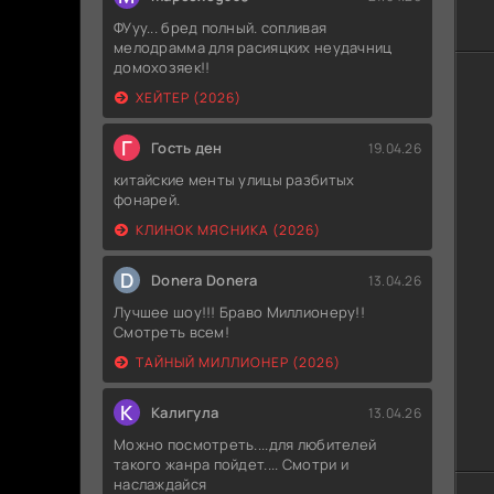
ФУуу... бред полный. сопливая
мелодрамма для расияцких неудачниц
домохозяек!!
ХЕЙТЕР (2026)
Г
Гость ден
19.04.26
китайские менты улицы разбитых
фонарей.
КЛИНОК МЯСНИКА (2026)
D
Donera Donera
13.04.26
Лучшее шоу!!! Браво Миллионеру!!
Смотреть всем!
ТАЙНЫЙ МИЛЛИОНЕР (2026)
К
Калигула
13.04.26
Можно посмотреть....для любителей
такого жанра пойдет.... Смотри и
наслаждайся