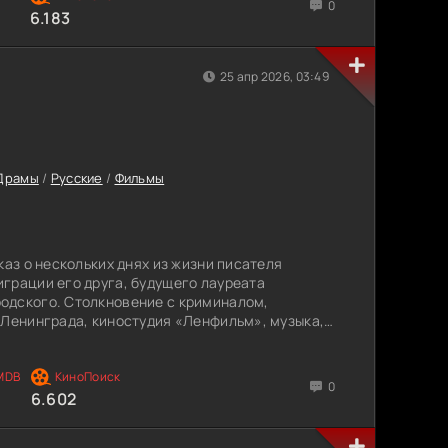
0
6.183
25 апр 2026, 03:49
Драмы
/
Русские
/
Фильмы
каз о нескольких днях из жизни писателя
грации его друга, будущего лауреата
одского. Столкновение с криминалом,
 Ленинграда, киностудия «Ленфильм», музыка,
иста, страстное желание купить для своей
ть нигде.
0
6.602