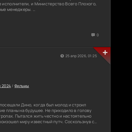
 исполнители, и Министерство Всего Плохого,
ные менеджеры.
ает естественный порядок событий, и теперь
рбурга становится решающей вопросом о судьбе
ся ли проект "Человечество" по воле
0
25 апр 2026, 01:25
 2024
/
Фильмы
посещали Дино, когда был молод и строил
е планы на будущее. Не приходило в голову
тропах. Пытался жить честно и настоятельно
произошел миру известный путч. Соскользнув с
просту вплавь выходит на преступления. Кто