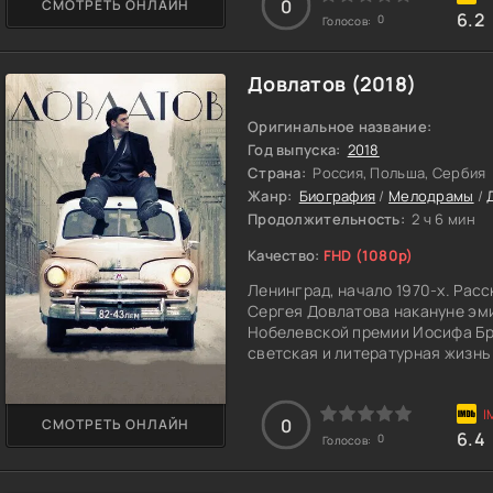
0
СМОТРЕТЬ ОНЛАЙН
6.2
0
Голосов:
Довлатов (2018)
Оригинальное название:
Год выпуска:
2018
Страна:
Россия, Польша, Сербия
Жанр:
Биография
/
Мелодрамы
/
Продолжительность:
2 ч 6 мин
Качество:
FHD (1080p)
Ленинград, начало 1970-х. Расс
Сергея Довлатова накануне эми
Нобелевской премии Иосифа Бр
светская и литературная жизнь
чтение стихов, ремесло журнал
дочери куклу, которую не доста
0
СМОТРЕТЬ ОНЛАЙН
6.4
0
Голосов: