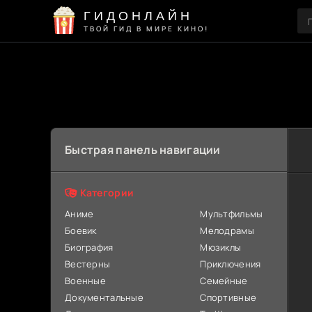
ГИДОНЛАЙН
ТВОЙ ГИД В МИРЕ КИНО!
Быстрая панель навигации
Категории
Аниме
Мультфильмы
Боевик
Мелодрамы
Биография
Мюзиклы
Вестерны
Приключения
Военные
Семейные
Документальные
Спортивные