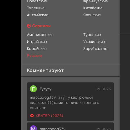
Советские
Французские
Турецкие
Китайские
Английские
Японские
Сериалы
Американские
Турецкие
Индийские
Украинские
Корейские
Зарубежные
Русские
Комментируют
Г
Гугугу
21.04.26
mapcoxog339, и тут у кастрюльки
пидгорае((( сами то ничего годного
снять не
ХЕЙТЕР (2026)
M
mapcoxog339
21.04.26