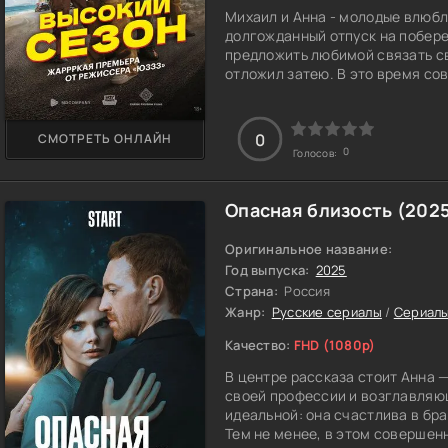
Михаил и Анна - молодые влюбл
долгожданный отпуск на побере
предложить любимой связать св
отложил затею. В это время со
бывшего Сахара, который давно
внезапной встречи с прошлым, 
Обнаружив пропажу избранницы
0
СМОТРЕТЬ ОНЛАЙН
местным правоохранителям, но 
0
Голосов:
стороны. Так он осознает, что т
Приступив к розыскам его судь
столкнулась с неприятностью -
Опасная близость (202
Девушка вернулась в родные кр
растерянного Мишу, принимает
Оригинальное название:
открывается множество тайн, с
Год выпуска:
2025
Страна:
Россия
Жанр:
Русские сериалы
/
Сериалы
Качество:
FHD (1080p)
В центре рассказа стоит Анна 
своей профессии и возглавляю
идеальной: она счастлива в бр
Тем не менее, в этом совершен