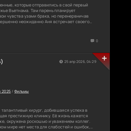
енные, которые отправились в свой первый
жье Вьетнама. Там парень планирует
ои чувства узами брака, но перенервничав
вершенно неожиданно Аня встречает своего
 числиться в числе покойников. Однако, после
она непредвиденно бесследно исчезает.
 Миша срезу обращается за помощью к
0
сталкивается с полным безразличием с их
олько он сам способен отыскать ее и спасти.
ба сводит с отважной девушкой Тао, которая
 гибель сестры при загадочных обстоятельства.
5)
25 апр 2026, 04:29
ая ради расследования, но встретив
 решение объединиться с ним. Вместе им
вязанные с прошлым его невесты.
 2025
/
Фильмы
— талантливый хирург, добившаяся успеха в
щая престижную клинику. Её жизнь кажется
аке, окружена роскошью и уважением коллег.
ном мире нет места для слабостей и ошибок,