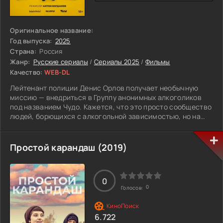
Оригинальное название:
Год выпуска:
2025
Страна:
Россия
Жанр:
Русские сериалы
/
Сериалы 2025
/
Фильмы
Качество:
WEB-DL
Лейтенант полиции Денис Орлов получает необычную
миссию — внедриться в Группу анонимных алкоголиков
под названием Чудо. Кажется, что это просто сообщество
людей, борющихся с алкогольной зависимостью, но на
самом деле это лишь фикция. Общие собрания являются
прикрытием для встреч криминальных авторитетов и
обсуждения их дел. Их лидером является Василий
Простой карандаш (2019)
Сапогов, который в 90-х годах возглавлял банду,
совершившую неслыханное преступление. Они украли из
местного музея кубок русского царя Василия Щуйского,
0
подменив его подделкой. Прошло много лет, а правда так
0
Голосов:
и не была обнародована. Скоро в городе планируется
выставка, где будут показаны древние реликвии. Если
вскроется правда о подделке кубка, грянет масштабный
6.722
скандал.