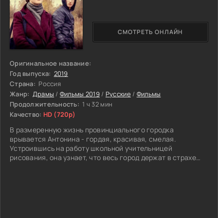
Орлов под видом зависимого алкоголика внедряется в
Чудо, будто ищет поддержки. Сблизившись с Сапогом он
СМОТРЕТЬ ОНЛАЙН
получит шанс отыскать важный артефакт прошлого, и
вернуть его до начала выставки. Задача сложна, а любой
неверный шаг может привести к разоблачению, но с
помощью новых знакомств появляется возможность
Оригинальное название:
достигнуть успеха.
Год выпуска:
2019
Страна:
Россия
Жанр:
Драмы
/
Фильмы 2019
/
Русские
/
Фильмы
Продолжительность:
1 ч 32 мин
Качество:
HD (720p)
В размеренную жизнь провинциального городка
врывается Антонина - гордая, красивая, смелая.
Устроившись на работу школьной учительницей
рисования, она узнает, что весь город держат в страхе
местный хулиган и его старший брат, опасный
преступник. Жители делают вид, что их жизнь такая, какой
и должна быть, стараясь не высовываться, чтобы не
нарваться на неприятности. Но Антонина не готова
мириться с таким положением дел в городе.