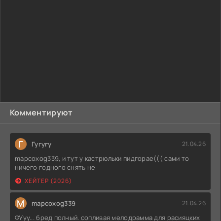
Комментируют
Г
Гугугу
21.04.26
mapcoxog339, и тут у кастрюльки пидгорае((( сами то
ничего годного снять не
ХЕЙТЕР (2026)
M
mapcoxog339
21.04.26
ФУуу... бред полный. сопливая мелодрамма для расияцких