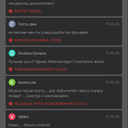
неудачниц домохозяек!!
ХЕЙТЕР (2026)
Г
Гость ден
19.04.26
китайские менты улицы разбитых фонарей.
КЛИНОК МЯСНИКА (2026)
D
Donera Donera
13.04.26
Лучшее шоу!!! Браво Миллионеру!! Смотреть всем!
ТАЙНЫЙ МИЛЛИОНЕР (2026)
К
Калигула
13.04.26
Можно посмотреть....для любителей такого жанра
пойдет.... Смотри и наслаждайся
НЕ ДЫШИ: ИГРА НА ВЫЖИВАНИЕ (2022)
V
Valiko
13.04.26
Klass..... Wsem smotret