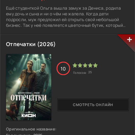
Ещё студенткой Ольга вышла замуж за Дениса, родила
ему дочь и сына и ни о чём не жалела. Когда дети
подросли, муж предложил ей открыть свой небольшой
бизнес. Так у неё появляется цветочный бутик, который
начинает приносить доход. Женщина называет
его «Цветочное озеро» в память о любимом озере
в деревне. Внезапная трагедия полностью меняет её
Отпечатки (2026)
жизнь: Денис погибает в автомобильной аварии.
Оставшись одна с двумя детьми, Ольга не сдаётся
и пытается удержать на плаву свой маленький бизнес,
но всё же теряет магазин. Решив заново строить свою
10
жизнь, она с детьми уезжает жить в деревню.
25
Голосов:
СМОТРЕТЬ ОНЛАЙН
Оригинальное название: