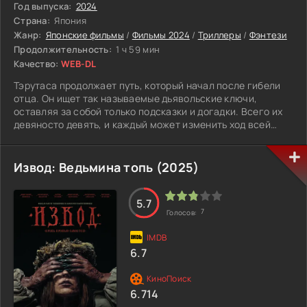
и начинается то, что местные привыкли объяснять
Год выпуска:
2024
древними историями.
Страна:
Япония
Жанр:
Японские фильмы
/
Фильмы 2024
/
Триллеры
/
Фэнтези
Продолжительность:
1 ч 59 мин
Качество:
WEB-DL
Тэрутаса продолжает путь, который начал после гибели
отца. Он ищет так называемые дьявольские ключи,
оставляя за собой только подсказки и догадки. Всего их
девяносто девять, и каждый может изменить ход всей
истории. Следы приводят его всё дальше, но вместе с
этим появляются новые враги. На этот раз ему
противостоят брат и сестра, стоящие во главе
Извод: Ведьмина топь (2025)
религиозной организации. У них свои цели и свои
правила игры.
Ситуация осложняется тем, что сестра умеет читать
5.7
7
Голосов:
мысли. Скрыть намерения становится почти невозможно,
а любое решение приходится принимать на ходу. Тэрутаса
понимает, что впереди не просто охота за ключами. Это
6.7
уже борьба, где проигрыш может стоить ему всего.
6.714