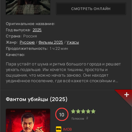
СМОТРЕТЬ ОНЛАЙН
Оригинальное название:
Год выпуска:
2025
Страна:
Россия
Жанр:
Русские
/
Фильмы 2025
/
Ужасы
Продолжительность:
1 ч 22 мин
Качество:
Пара устаёт от шума и ритма большого города и решает
уехать подальше. Им хочется тишины, простоты и
ощущения, что можно начать заново. Они находят
уединённое поселение, где всё кажется спокойным и
даже немного оторванным от привычного мира. Но это
ощущение быстро проходит. Место оказывается
странным, местные живут по своим правилам и верят в
Фантом убийцы (2025)
старые легенды. Здесь спокойно говорят о ведьмах,
русалках и проклятиях, как о чём-то вполне реальном.
С каждым днём атмосфера становится тяжелее.
10
2
Голосов:
Начинают происходить вещи, которые трудно объяснить.
Сны путаются с реальностью, а граница между ними
будто исчезает. Постепенно они понимают, что это место