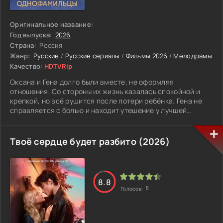
Оригинальное название:
Год выпуска:
2026
Страна:
Россия
Жанр:
Русские
/
Русские сериалы
/
Фильмы 2026
/
Мелодрамы
Качество:
HDTVRip
Оксана и Гена долго были вместе, не оформляя
отношения. Со стороны их жизнь казалась спокойной и
крепкой, но всё рушится после потери ребёнка. Гена не
справляется с болью и находит утешение у лучшей
подруги Оксаны. Оставшись одна, она теряет всё сразу.
Без поддержки, без дома, без привычной жизни. Период
оказывается тяжёлым, и ей приходится заново учиться
Твоё сердце будет разбито (2026)
держаться на ногах. Со временем в её жизни появляется
Михаил. Он не давит и не требует, просто остаётся рядом
и помогает ей постепенно прийти в себя. Проходя через
всё это, Оксана меняется. Она начинает иначе смотреть
8.8
на прошлое и понимает, что держалась не за того
8
Голосов:
человека. И теперь у неё появляется шанс на новую
жизнь и настоящее чувство.