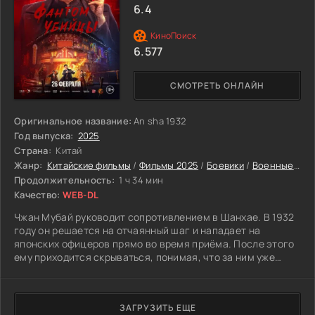
6.4
не отпускает просто так. Их тянет глубже, и выбраться
становится всё сложнее. И уже непонятно, что опаснее —
сами легенды или то, что начинает происходить с ними.
6.577
СМОТРЕТЬ ОНЛАЙН
Оригинальное название:
An sha 1932
Год выпуска:
2025
Страна:
Китай
Жанр:
Китайские фильмы
/
Фильмы 2025
/
Боевики
/
Военные
/
Др
Продолжительность:
1 ч 34 мин
Качество:
WEB-DL
Чжан Мубай руководит сопротивлением в Шанхае. В 1932
году он решается на отчаянный шаг и нападает на
японских офицеров прямо во время приёма. После этого
ему приходится скрываться, понимая, что за ним уже
идут. Вскоре к нему присоединяется Цзинь Юаньбао,
человек с криминальным прошлым, но надёжный союзник.
Вместе они решают выйти на Курокаву и остановить его.
ЗАГРУЗИТЬ ЕЩЕ
Они пробираются на корабль под видом обычных