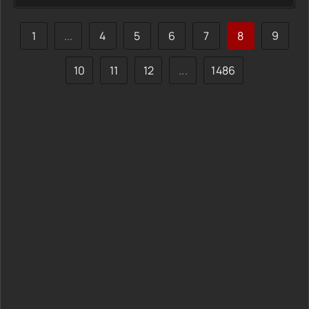
пассажиров. Всё кажется продуманным, но ситуация
резко выходит из-под контроля. План рушится, и они
оказываются в ловушке. Теперь им остаётся только
1
...
4
5
6
7
8
9
держаться и искать шанс выбраться, не забывая, ради
чего всё началось.
10
11
12
...
1486