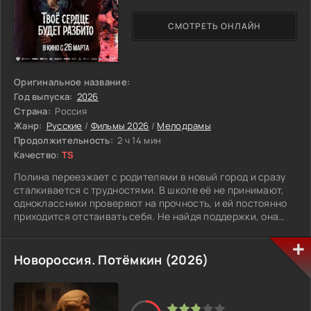
СМОТРЕТЬ ОНЛАЙН
Оригинальное название:
Год выпуска:
2026
Страна:
Россия
Жанр:
Русские
/
Фильмы 2026
/
Мелодрамы
Продолжительность:
2 ч 14 мин
Качество:
TS
Полина переезжает с родителями в новый город и сразу
сталкивается с трудностями. В школе её не принимают,
одноклассники проверяют на прочность, и ей постоянно
приходится отстаивать себя. Не найдя поддержки, она
идёт на риск и договаривается с местным парнем по
прозвищу Барс. У них простое правило: помогать друг
другу, если ситуация выходит из-под контроля. Чтобы
Новороссия. Потёмкин (2026)
избежать лишних проблем, они делают вид, что
встречаются. Это помогает отвести внимание и немного
упростить жизнь. Но со временем игра перестаёт быть
игрой. Чувства становятся настоящими, и теперь им