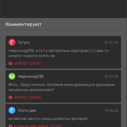
Комментируют
Г
Гугугу
21.04.26
mapcoxog339, и тут у кастрюльки пидгорае((( сами то
ничего годного снять не
ХЕЙТЕР (2026)
M
mapcoxog339
21.04.26
ФУуу... бред полный. сопливая мелодрамма для расияцких
неудачниц домохозяек!!
ХЕЙТЕР (2026)
Г
Гость ден
19.04.26
китайские менты улицы разбитых фонарей.
КЛИНОК МЯСНИКА (2026)