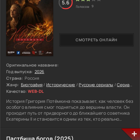
5.6
нужно решить, готовы ли они защищать это, несмотря ни
9
Голосов:
на что.
СМОТРЕТЬ ОНЛАЙН
Оригинальное название:
Год выпуска:
2026
Страна:
Россия
Жанр:
Биография
/
Исторические
/
Русские сериалы
/
Сериалы 2026
Качество:
WEB-DL
История Григория Потёмкина показывает, как человек без
особого влияния смог подняться до вершины власти. Он
проходит путь от придворного до ближайшего советника
Екатерины II и становится одним из тех, кто реально
влияет на решения в стране. Со временем его роль
только растёт. Он занимается развитием южных
территорий, курирует строительство городов и участвует
Пастбища богов (2025)