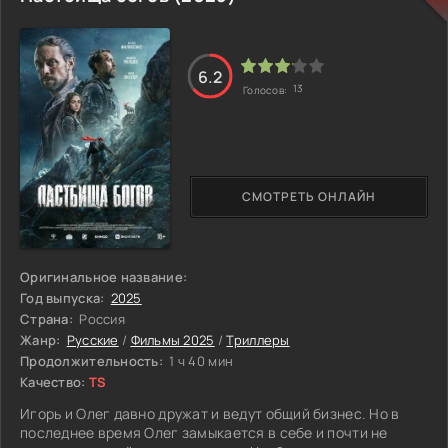
в создании флота. За ним стоят серьёзные изменения,
которые меняют карту империи.
Но не меньшее значение имеет его связь с
императрицей. Эти отношения укрепляют его положение
6.2
и дают ему больше возможностей, но вместе с этим
13
Голосов:
создают и давление. За внешним успехом скрывается
постоянное напряжение. Ему приходится удерживать
власть, принимать сложные решения и отвечать за их
последствия.
СМОТРЕТЬ ОНЛАЙН
Оригинальное название:
Год выпуска:
2025
Страна:
Россия
Жанр:
Русские
/
Фильмы 2025
/
Триллеры
Продолжительность:
1 ч 40 мин
Качество:
TS
Игорь и Олег давно дружат и ведут общий бизнес. Но в
последнее время Олег замыкается в себе и почти не