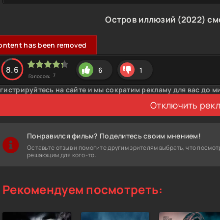
Остров иллюзий (2022) см
ontent has been removed
8.6
6
1
7
Голосов:
гистрируйтесь на сайте и мы сократим рекламу для вас до м
Отключить рек
Понравился фильм? Поделитесь своим мнением!
Оставьте отзыв и помогите другим зрителям выбрать, что посмот
решающим для кого-то.
Рекомендуем посмотреть: