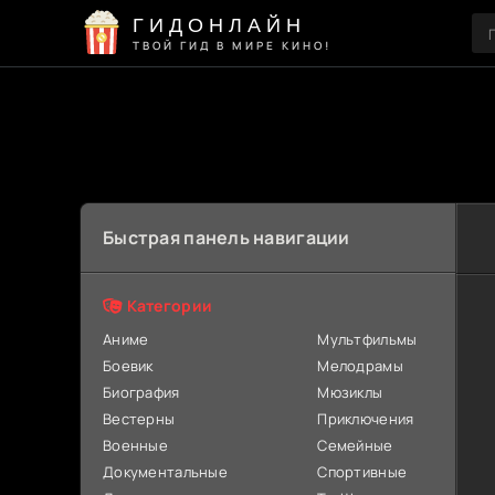
ГИДОНЛАЙН
ТВОЙ ГИД В МИРЕ КИНО!
Быстрая панель навигации
Категории
Аниме
Мультфильмы
Боевик
Мелодрамы
Биография
Мюзиклы
Вестерны
Приключения
Военные
Семейные
Документальные
Спортивные