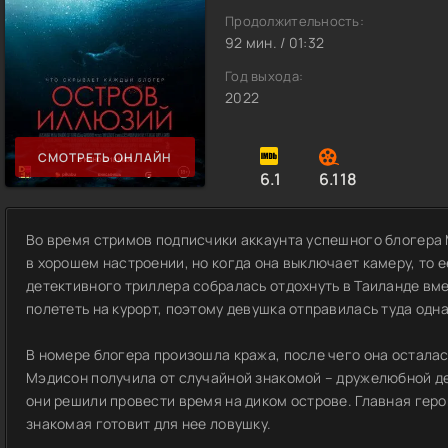
Продолжительность:
92 мин. / 01:32
Год выхода:
2022
СМОТРЕТЬ ОНЛАЙН
6.1
6.118
Во время стримов подписчики аккаунта успешного блогера
в хорошем настроении, но когда она выключает камеру, то е
детективного триллера собралась отдохнуть в Таиланде вме
полететь на курорт, поэтому девушка отправилась туда одна
В номере блогера произошла кража, послe чего она остала
Мэдисон получила от случайной знакомой – дружелюбной д
они решили провести время на диком острове. Главная геро
знакомая готовит для нее ловушку.