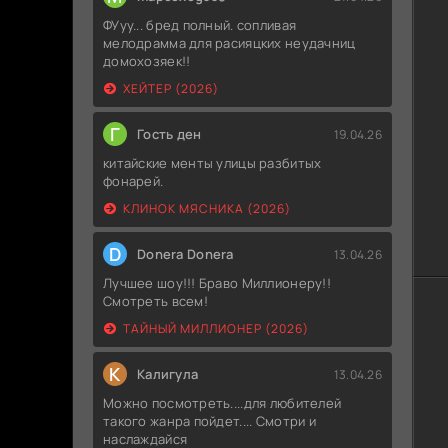
ФУуу... бред полный. сопливая
мелодрамма для расияцких неудачниц
домохозяек!!
ХЕЙТЕР (2026)
Г
Гость ден
19.04.26
китайские менты улицы разбитых
фонарей.
КЛИНОК МЯСНИКА (2026)
D
Donera Donera
13.04.26
Лучшее шоу!!! Браво Миллионеру!!
Смотреть всем!
ТАЙНЫЙ МИЛЛИОНЕР (2026)
К
Калигула
13.04.26
Можно посмотреть....для любителей
такого жанра пойдет.... Смотри и
наслаждайся