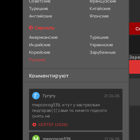
Советские
Французские
Турецкие
Китайские
Английские
Японские
Сериалы
C
Американские
Турецкие
Индийские
Украинские
Корейские
Зарубежные
Заре
Русские
Комментируют
Г
Гугугу
21.04.26
mapcoxog339, и тут у кастрюльки
пидгорае((( сами то ничего годного
снять не
ХЕЙТЕР (2026)
M
mapcoxog339
21.04.26