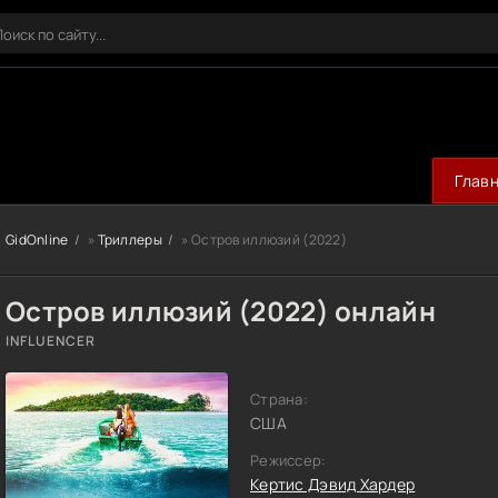
Глав
GidOnline
»
Триллеры
» Остров иллюзий (2022)
Остров иллюзий (2022) онлайн
INFLUENCER
Страна:
США
Режиссер:
Кертис Дэвид Хардер