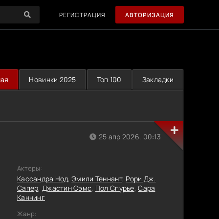
РЕГИСТРАЦИЯ
АВТОРИЗАЦИЯ
ная
Новинки 2025
Топ 100
Закладки
25 апр 2026, 00:13
Актеры:
Кассандра Нод
,
Эмили Теннант
,
Рори Дж.
Сапер
,
Джастин Сэмс
,
Пол Спурье
,
Сара
Каннинг
Жанр: