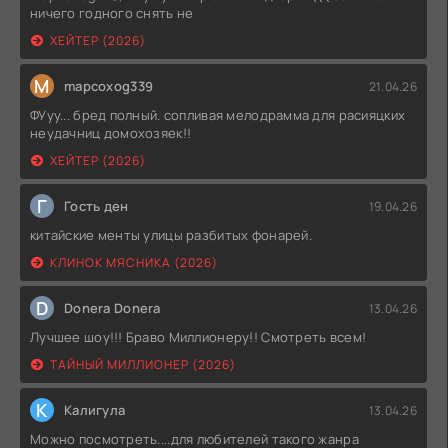
ничего годного снять не
ХЕЙТЕР (2026)
M
mapcoxog339
21.04.26
ФУуу... бред полный. сопливая мелодрамма для расияцких
неудачниц домохозяек!!
ХЕЙТЕР (2026)
Г
Гость ден
19.04.26
китайские менты улицы разбитых фонарей.
КЛИНОК МЯСНИКА (2026)
D
Donera Donera
13.04.26
Лучшее шоу!!! Браво Миллионеру!! Смотреть всем!
ТАЙНЫЙ МИЛЛИОНЕР (2026)
К
Калигула
13.04.26
Можно посмотреть....для любителей такого жанра