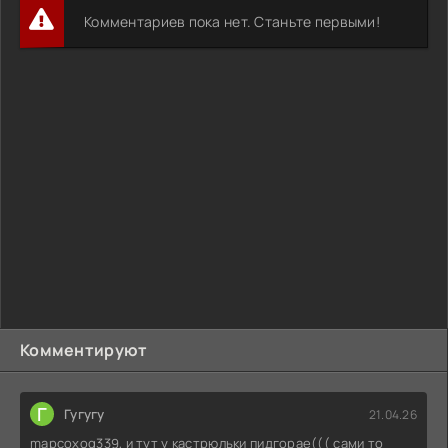
Комментариев пока нет. Станьте первыми!
Комментируют
Г
Гугугу
21.04.26
mapcoxog339, и тут у кастрюльки пидгорае((( сами то