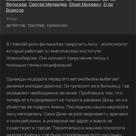
Федосеев
,
Сергей Медведев
,
Юрий Межевич
,
Егор
Борисов
Жанр:
детектив, триллер, криминал
В главной роли фильма Как приручить лису - зоопсихолог,
который работает в генетическом институте
Новосибирска. Они изучают приручение лисиц с
помощью генных модификаций.
Однажды на дороге перед его автомобилем выбегает
раненая молодая девочка. Он привозит ее в больницу, где
оказывают необходимое лечение. Проблема в том, что
теперь его подозревают не только в ранении Дины, но и в
убийстве ее подруги Алены. Последнюю нашли мертвой в
лесу неподалеку. Сама Дина не разговаривает с врачами
и полицейскими, а указанный ею адрес и вовсе не
существует в городе. Параллельно в машине психолога
находят флешку, где были откровенные фото школьниц.