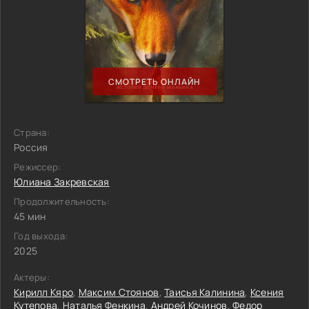
СМОТРЕТЬ ОНЛАЙН
Страна:
Россия
Режиссер:
Юлиана Закревская
Продолжительность:
45 мин
Год выхода:
2025
Актеры:
Кирилл Кяро
,
Максим Стоянов
,
Таисья Калинина
,
Ксения
Кутепова
,
Наталья Фенкина
,
Андрей Кочинов
,
Федор