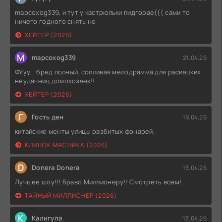
mapcoxog339, и тут у кастрюльки пидгорае((( сами то
ничего годного снять не
ХЕЙТЕР (2026)
M
mapcoxog339
21.04.26
ФУуу... бред полный. сопливая мелодрамма для расияцких
неудачниц домохозяек!!
ХЕЙТЕР (2026)
Г
Гость ден
19.04.26
китайские менты улицы разбитых фонарей.
КЛИНОК МЯСНИКА (2026)
D
Donera Donera
13.04.26
Лучшее шоу!!! Браво Миллионеру!! Смотреть всем!
ТАЙНЫЙ МИЛЛИОНЕР (2026)
К
Калигула
13.04.26