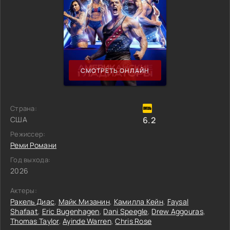
СМОТРЕТЬ ОНЛАЙН
Страна:
США
6.2
Режиссер:
Реми Романи
Год выхода:
2026
Актеры:
Ракель Диас
,
Майк Мизанин
,
Камилла Кейн
,
Faysal
Shafaat
,
Eric Bugenhagen
,
Dani Speegle
,
Drew Aggouras
,
Thomas Taylor
,
Ayinde Warren
,
Chris Rose