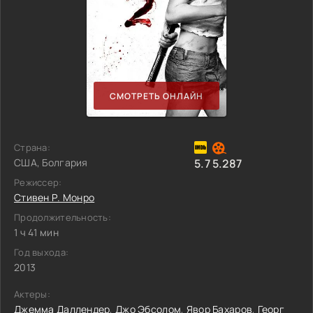
СМОТРЕТЬ ОНЛАЙН
Страна:
США, Болгария
5.7
5.287
Режиссер:
Стивен Р. Монро
Продолжительность:
1 ч 41 мин
Год выхода:
2013
Актеры:
Джемма Даллендер
,
Джо Эбсолом
,
Явор Бахаров
,
Георг