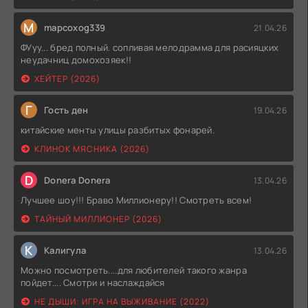
M
mapcoxog339
21.04.26
ФУуу... бред полный. сопливая мелодрамма для расияцких
неудачниц домохозяек!!
ХЕЙТЕР (2026)
Г
Гость ден
19.04.26
китайские менты улицы разбитых фонарей.
КЛИНОК МЯСНИКА (2026)
D
Donera Donera
13.04.26
Лучшее шоу!!! Браво Миллионеру!! Смотреть всем!
ТАЙНЫЙ МИЛЛИОНЕР (2026)
К
Калигула
13.04.26
Можно посмотреть....для любителей такого жанра
пойдет.... Смотри и наслаждайся
НЕ ДЫШИ: ИГРА НА ВЫЖИВАНИЕ (2022)