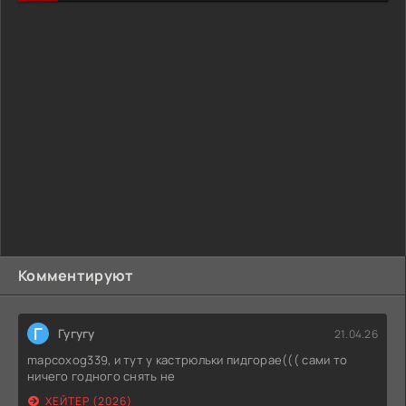
Комментируют
Г
Гугугу
21.04.26
mapcoxog339, и тут у кастрюльки пидгорае((( сами то
ничего годного снять не
ХЕЙТЕР (2026)