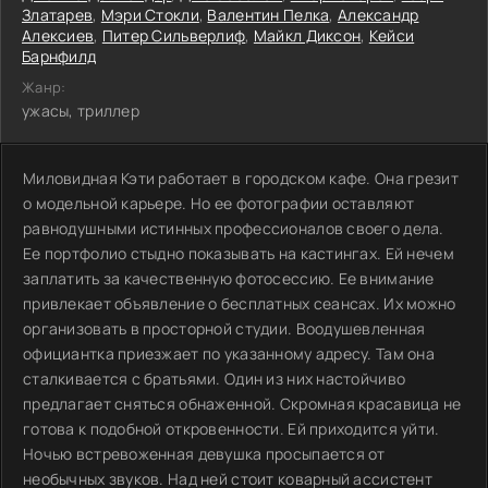
Златарев
,
Мэри Стокли
,
Валентин Пелка
,
Александр
Алексиев
,
Питер Сильверлиф
,
Майкл Диксон
,
Кейси
Барнфилд
Жанр:
ужасы, триллер
Миловидная Кэти работает в городском кафе. Она грезит
о модельной карьере. Но ее фотографии оставляют
равнодушными истинных профессионалов своего дела.
Ее портфолио стыдно показывать на кастингах. Ей нечем
заплатить за качественную фотосессию. Ее внимание
привлекает объявление о бесплатных сеансах. Их можно
организовать в просторной студии. Воодушевленная
официантка приезжает по указанному адресу. Там она
сталкивается с братьями. Один из них настойчиво
предлагает сняться обнаженной. Скромная красавица не
готова к подобной откровенности. Ей приходится уйти.
Ночью встревоженная девушка просыпается от
необычных звуков. Над ней стоит коварный ассистент