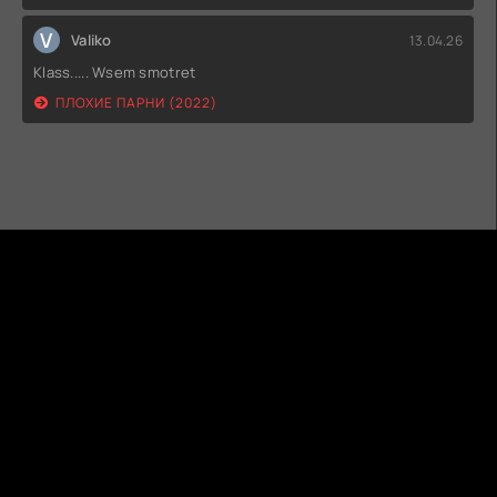
V
Valiko
13.04.26
Klass..... Wsem smotret
ПЛОХИЕ ПАРНИ (2022)
ГИДОНЛАЙН
ТВОЙ ГИД В МИРЕ КИНО!