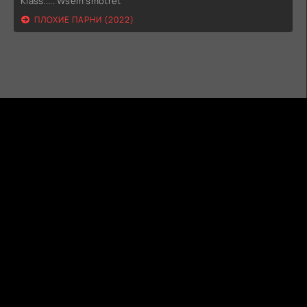
Klass..... Wsem smotret
ПЛОХИЕ ПАРНИ (2022)
ГИДОНЛАЙН
ТВОЙ ГИД В МИРЕ КИНО!
КАРТА