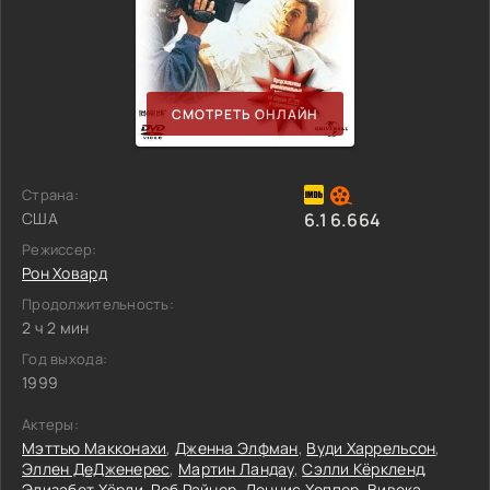
СМОТРЕТЬ ОНЛАЙН
Страна:
США
6.1
6.664
Режиссер:
Рон Ховард
Продолжительность:
2 ч 2 мин
Год выхода:
1999
Актеры:
Мэттью Макконахи
,
Дженна Элфман
,
Вуди Харрельсон
,
Эллен ДеДженерес
,
Мартин Ландау
,
Сэлли Кёркленд
,
Элизабет Хёрли
,
Роб Райнер
,
Деннис Хоппер
,
Вивека