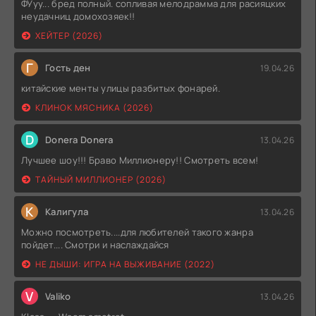
ФУуу... бред полный. сопливая мелодрамма для расияцких
неудачниц домохозяек!!
ХЕЙТЕР (2026)
Г
Гость ден
19.04.26
китайские менты улицы разбитых фонарей.
КЛИНОК МЯСНИКА (2026)
D
Donera Donera
13.04.26
Лучшее шоу!!! Браво Миллионеру!! Смотреть всем!
ТАЙНЫЙ МИЛЛИОНЕР (2026)
К
Калигула
13.04.26
Можно посмотреть....для любителей такого жанра
пойдет.... Смотри и наслаждайся
НЕ ДЫШИ: ИГРА НА ВЫЖИВАНИЕ (2022)
V
Valiko
13.04.26