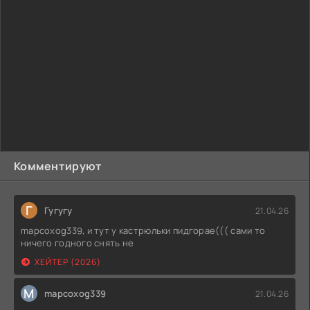
Комментируют
Г
Гугугу
21.04.26
mapcoxog339, и тут у кастрюльки пидгорае((( сами то
ничего годного снять не
ХЕЙТЕР (2026)
M
mapcoxog339
21.04.26