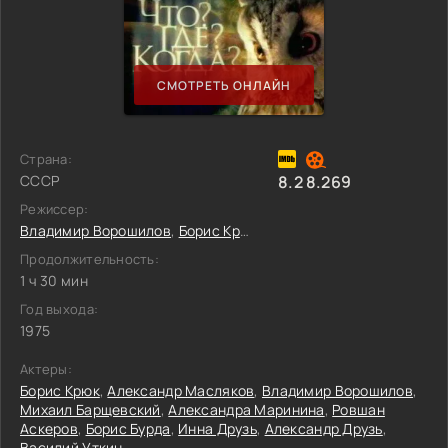
СМОТРЕТЬ ОНЛАЙН
Страна:
СССР
8.2
8.269
Режиссер:
Владимир Ворошилов
,
Борис Крюк
Продолжительность:
1 ч 30 мин
Год выхода:
1975
Актеры:
Борис Крюк
,
Александр Масляков
,
Владимир Ворошилов
,
Михаил Барщевский
,
Александра Маринина
,
Ровшан
Аскеров
,
Борис Бурда
,
Инна Друзь
,
Александр Друзь
,
Василий Уткин