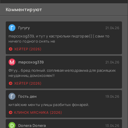
Комментируют
Г
Гугугу
21.04.26
mapcoxog339, и тут у кастрюльки пидгорае((( сами то
ничего годного снять не
ХЕЙТЕР (2026)
M
mapcoxog339
21.04.26
ФУуу... бред полный. сопливая мелодрамма для расияцких
неудачниц домохозяек!!
ХЕЙТЕР (2026)
Г
Гость ден
19.04.26
китайские менты улицы разбитых фонарей.
КЛИНОК МЯСНИКА (2026)
D
Donera Donera
13.04.26