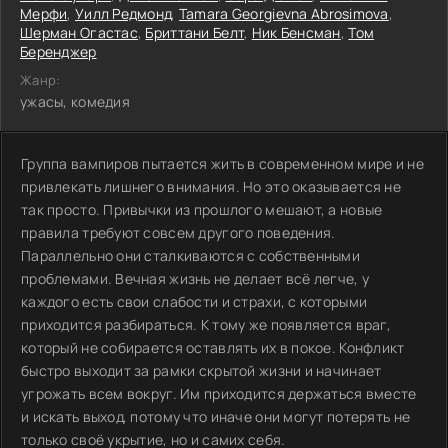
Мерфи
,
Уилл Редмонд
,
Tamara Georgievna Abrosimova
,
Шерман Огастас
,
Бриттани Белт
,
Ник Бенсман
,
Том
Беренджер
Жанр:
ужасы, комедия
Группа вампиров пытается жить в современном мире и не
привлекать лишнего внимания. Но это оказывается не
так просто. Привычки из прошлого мешают, а новые
правила требуют совсем другого поведения.
Параллельно они сталкиваются с собственными
проблемами. Вечная жизнь не делает всё легче, у
каждого есть свои слабости и страхи, с которыми
приходится разбираться. К тому же появляется враг,
который не собирается оставлять их в покое. Конфликт
быстро выходит за рамки скрытой жизни и начинает
угрожать всем вокруг. Им приходится держаться вместе
и искать выход, потому что иначе они могут потерять не
только своё укрытие, но и самих себя.