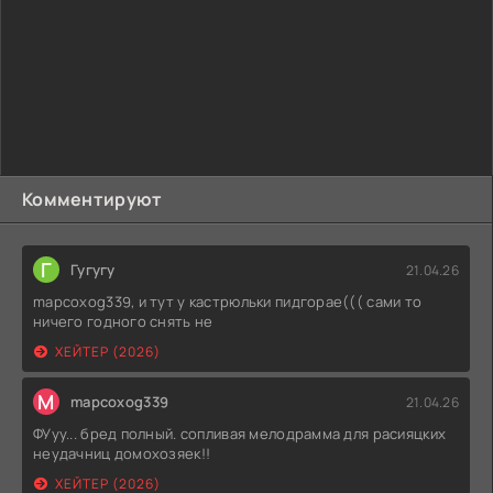
Комментируют
Г
Гугугу
21.04.26
mapcoxog339, и тут у кастрюльки пидгорае((( сами то
ничего годного снять не
ХЕЙТЕР (2026)
M
mapcoxog339
21.04.26
ФУуу... бред полный. сопливая мелодрамма для расияцких
неудачниц домохозяек!!
ХЕЙТЕР (2026)