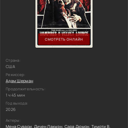
СМОТРЕТЬ ОНЛАЙН
Страна:
США
Режиссер:
Адам Шерман
Продолжительность:
1 ч 45 мин
Год выхода:
2026
Актеры:
Мена Сувари
,
Дичен Лакмэн
,
Сара Дюмон
,
Тимоти В.