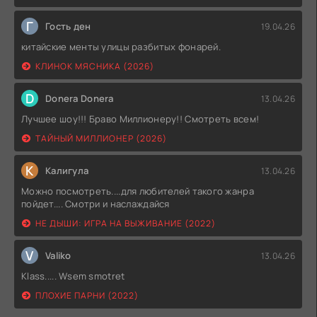
Г
Гость ден
19.04.26
китайские менты улицы разбитых фонарей.
КЛИНОК МЯСНИКА (2026)
D
Donera Donera
13.04.26
Лучшее шоу!!! Браво Миллионеру!! Смотреть всем!
ТАЙНЫЙ МИЛЛИОНЕР (2026)
К
Калигула
13.04.26
Можно посмотреть....для любителей такого жанра
пойдет.... Смотри и наслаждайся
НЕ ДЫШИ: ИГРА НА ВЫЖИВАНИЕ (2022)
V
Valiko
13.04.26
Klass..... Wsem smotret
ПЛОХИЕ ПАРНИ (2022)