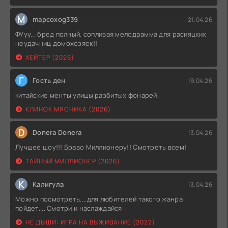
M
mapcoxog339
21.04.26
ФУуу... бред полный. сопливая мелодрамма для расияцких
неудачниц домохозяек!!
ХЕЙТЕР (2026)
Г
Гость ден
19.04.26
китайские менты улицы разбитых фонарей.
КЛИНОК МЯСНИКА (2026)
D
Donera Donera
13.04.26
Лучшее шоу!!! Браво Миллионеру!! Смотреть всем!
ТАЙНЫЙ МИЛЛИОНЕР (2026)
К
Калигула
13.04.26
Можно посмотреть....для любителей такого жанра
пойдет.... Смотри и наслаждайся
НЕ ДЫШИ: ИГРА НА ВЫЖИВАНИЕ (2022)