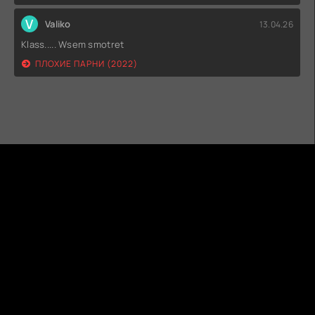
V
Valiko
13.04.26
Klass..... Wsem smotret
ПЛОХИЕ ПАРНИ (2022)
ГИДОНЛАЙН
ТВОЙ ГИД В МИРЕ КИНО!