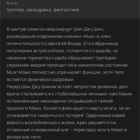
Жанр:
триллер, мелодрама, фантастика
В центре сюжета нейрохирург Шин Джу Шин,
руководящий отделением клиники «Nua» и член
попечительского совета её Фонда. Его избранница,
популярная актриса Момо, готовится к свадьбе, но
накануне торжества судьба обрушивает трагедию:
серьёзная авария приводит её в коматозное состояние.
Мозг Момо полностью утрачивает функции, хотя тело
остаётся физически здоровым.
Перед Шин Джу Шином встаёт непростая дилемма: долг
врача сталкивается с глубочайшими личными чувствами,
осложнёнными неожиданно открывшейся тайной
прошлого Момо. Коллеги фиксируют смерть мозга, но он
отказывается смириться с потерей. Одержимый идеей
вернуть возлюбленную к жизни, врач решается на
отчаянный и незаконный шаг - пересадку мозга Момо в
донорское тело.