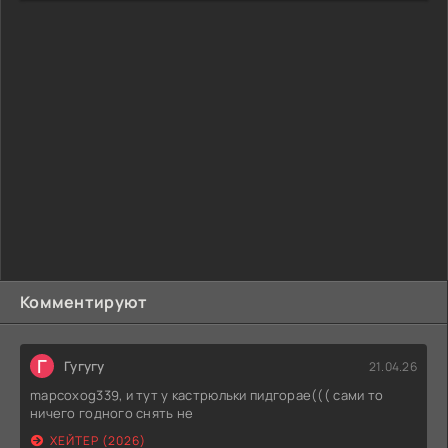
Комментируют
Г
Гугугу
21.04.26
mapcoxog339, и тут у кастрюльки пидгорае((( сами то
ничего годного снять не
ХЕЙТЕР (2026)