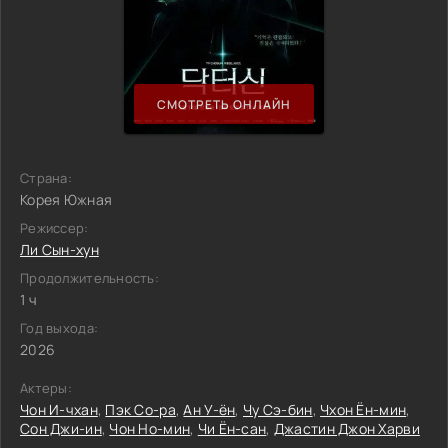
СМОТРЕТЬ ОНЛАЙН
Страна:
Корея Южная
Режиссер:
Ли Сын-хун
Продолжительность:
1 ч
Год выхода:
2026
Актеры:
Чон И-чхан
,
Пэк Со-ра
,
Ан У-ён
,
Чу Сэ-бин
,
Чхон Ён-мин
,
Сон Джи-ин
,
Чон Но-мин
,
Чи Ён-сан
,
Джастин Джон Харви