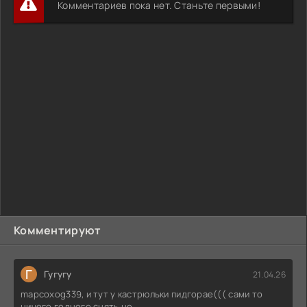
Комментариев пока нет. Станьте первыми!
Комментируют
Г
Гугугу
21.04.26
mapcoxog339, и тут у кастрюльки пидгорае((( сами то
ничего годного снять не