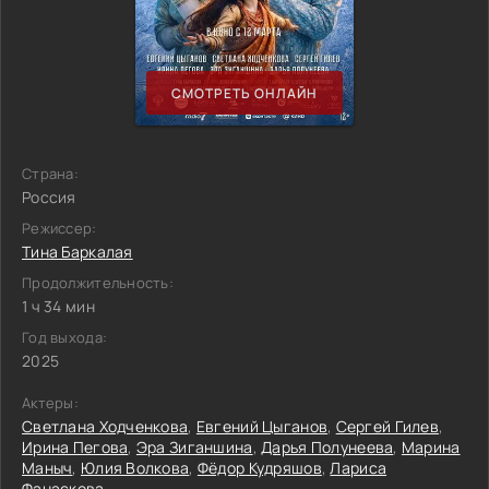
СМОТРЕТЬ ОНЛАЙН
Страна:
Россия
Режиссер:
Тина Баркалая
Продолжительность:
1 ч 34 мин
Год выхода:
2025
Актеры:
Светлана Ходченкова
,
Евгений Цыганов
,
Сергей Гилев
,
Ирина Пегова
,
Эра Зиганшина
,
Дарья Полунеева
,
Марина
Маныч
,
Юлия Волкова
,
Фёдор Кудряшов
,
Лариса
Фанаскова