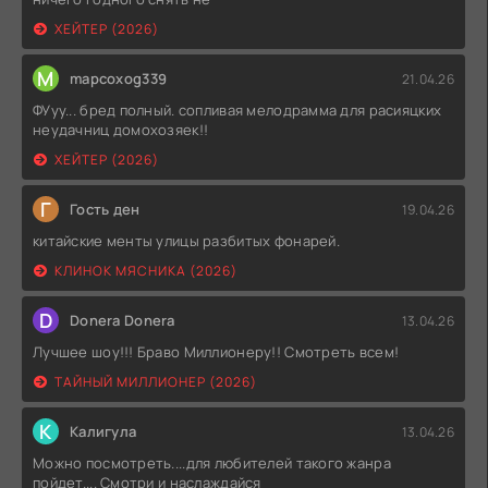
ХЕЙТЕР (2026)
M
mapcoxog339
21.04.26
ФУуу... бред полный. сопливая мелодрамма для расияцких
неудачниц домохозяек!!
ХЕЙТЕР (2026)
Г
Гость ден
19.04.26
китайские менты улицы разбитых фонарей.
КЛИНОК МЯСНИКА (2026)
D
Donera Donera
13.04.26
Лучшее шоу!!! Браво Миллионеру!! Смотреть всем!
ТАЙНЫЙ МИЛЛИОНЕР (2026)
К
Калигула
13.04.26
Можно посмотреть....для любителей такого жанра
пойдет.... Смотри и наслаждайся