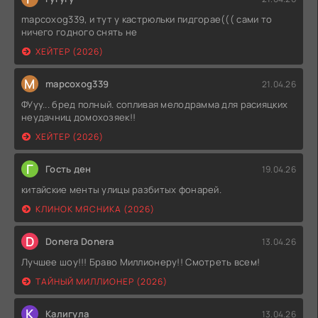
mapcoxog339, и тут у кастрюльки пидгорае((( сами то
ничего годного снять не
ХЕЙТЕР (2026)
M
mapcoxog339
21.04.26
ФУуу... бред полный. сопливая мелодрамма для расияцких
неудачниц домохозяек!!
ХЕЙТЕР (2026)
Г
Гость ден
19.04.26
китайские менты улицы разбитых фонарей.
КЛИНОК МЯСНИКА (2026)
D
Donera Donera
13.04.26
Лучшее шоу!!! Браво Миллионеру!! Смотреть всем!
ТАЙНЫЙ МИЛЛИОНЕР (2026)
К
Калигула
13.04.26