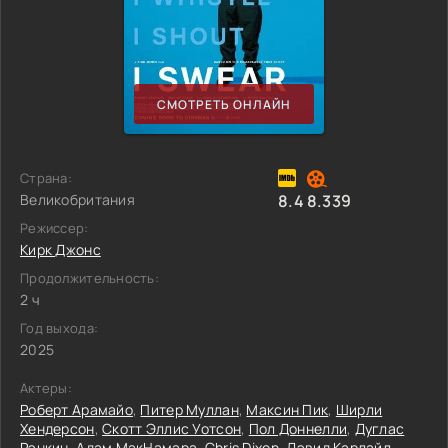
СМОТРЕТЬ ОНЛАЙН
Страна:
Великобритания
8.4
8.339
Режиссер:
Кирк Джонс
Продолжительность:
2 ч
Год выхода:
2025
Актеры:
Роберт Арамайо
,
Питер Муллан
,
Максин Пик
,
Ширли
Хендерсон
,
Скотт Эллис Уотсон
,
Пол Доннелли
,
Дуглас
Рэнкин
,
Адам МакНамара
,
Chris Dixon
,
Дэвид Карлайл