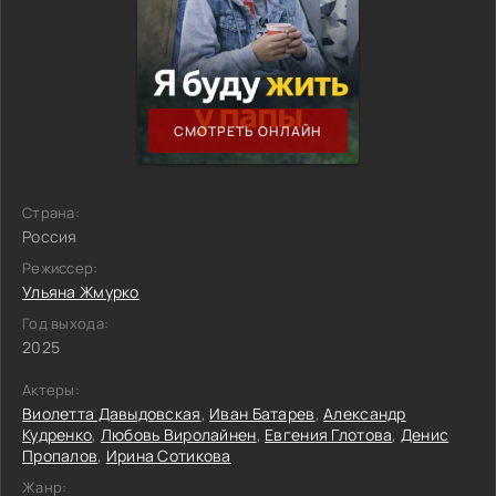
СМОТРЕТЬ ОНЛАЙН
Страна:
Россия
Режиссер:
Ульяна Жмурко
Год выхода:
2025
Актеры:
Виолетта Давыдовская
,
Иван Батарев
,
Александр
Кудренко
,
Любовь Виролайнен
,
Евгения Глотова
,
Денис
Пропалов
,
Ирина Сотикова
Жанр: