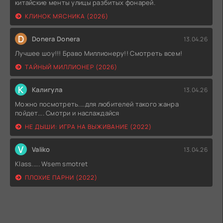
китайские менты улицы разбитых фонарей.
КЛИНОК МЯСНИКА (2026)
D
Donera Donera
13.04.26
Лучшее шоу!!! Браво Миллионеру!! Смотреть всем!
ТАЙНЫЙ МИЛЛИОНЕР (2026)
К
Калигула
13.04.26
Можно посмотреть....для любителей такого жанра
пойдет.... Смотри и наслаждайся
НЕ ДЫШИ: ИГРА НА ВЫЖИВАНИЕ (2022)
V
Valiko
13.04.26
Klass..... Wsem smotret
ПЛОХИЕ ПАРНИ (2022)