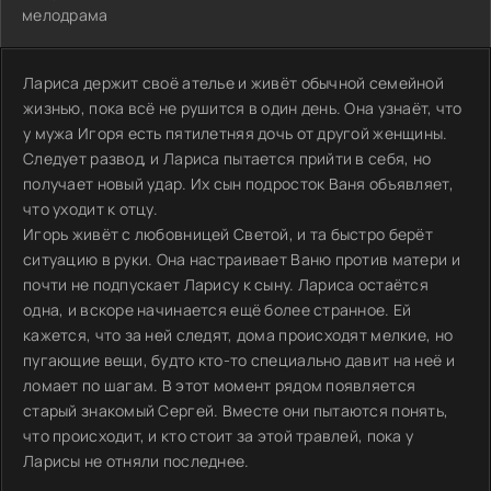
мелодрама
Лариса держит своё ателье и живёт обычной семейной
жизнью, пока всё не рушится в один день. Она узнаёт, что
у мужа Игоря есть пятилетняя дочь от другой женщины.
Следует развод, и Лариса пытается прийти в себя, но
получает новый удар. Их сын подросток Ваня объявляет,
что уходит к отцу.
Игорь живёт с любовницей Светой, и та быстро берёт
ситуацию в руки. Она настраивает Ваню против матери и
почти не подпускает Ларису к сыну. Лариса остаётся
одна, и вскоре начинается ещё более странное. Ей
кажется, что за ней следят, дома происходят мелкие, но
пугающие вещи, будто кто-то специально давит на неё и
ломает по шагам. В этот момент рядом появляется
старый знакомый Сергей. Вместе они пытаются понять,
что происходит, и кто стоит за этой травлей, пока у
Ларисы не отняли последнее.