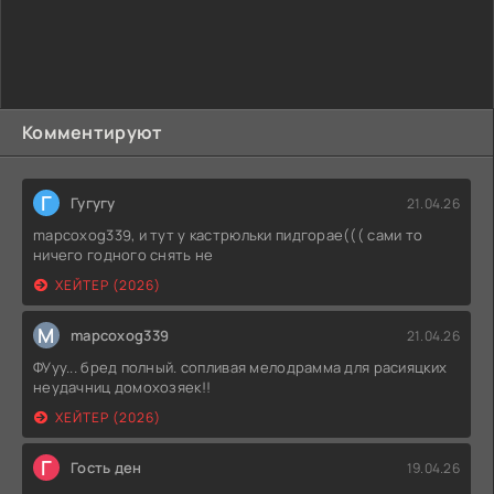
Комментируют
Г
Гугугу
21.04.26
mapcoxog339, и тут у кастрюльки пидгорае((( сами то
ничего годного снять не
ХЕЙТЕР (2026)
M
mapcoxog339
21.04.26
ФУуу... бред полный. сопливая мелодрамма для расияцких
неудачниц домохозяек!!
ХЕЙТЕР (2026)
Г
Гость ден
19.04.26