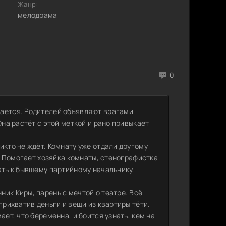
Жанр:
мелодрама
0
мается. Родителей объявляют врагами
Она растёт с этой меткой и рано привыкает
икто не ждёт. Комнату уже отдали другому
”. Помогает хозяйка комнаты, стенографистка
ать к бывшему партийному начальнику,
ик Киры, парень с мечтой о театре. Всё
прихватив деньги и вещи из квартиры тёти.
ает, что беременна, и боится узнать, кем на