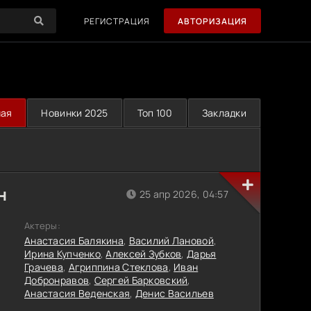
РЕГИСТРАЦИЯ
АВТОРИЗАЦИЯ
ная
Новинки 2025
Топ 100
Закладки
н
25 апр 2026, 04:57
Актеры:
Анастасия Балякина
,
Василий Лановой
,
Ирина Купченко
,
Алексей Зубков
,
Дарья
Грачева
,
Агриппина Стеклова
,
Иван
Добронравов
,
Сергей Барковский
,
Анастасия Веденская
,
Денис Васильев