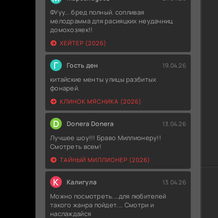
ФУуу... бред полный. сопливая
мелодрамма для расияцких неудачниц
домохозяек!!
ХЕЙТЕР (2026)
Г
Гость ден
19.04.26
китайские менты улицы разбитых
фонарей.
КЛИНОК МЯСНИКА (2026)
D
Donera Donera
13.04.26
Лучшее шоу!!! Браво Миллионеру!!
Смотреть всем!
ТАЙНЫЙ МИЛЛИОНЕР (2026)
К
Калигула
13.04.26
Можно посмотреть....для любителей
такого жанра пойдет.... Смотри и
наслаждайся