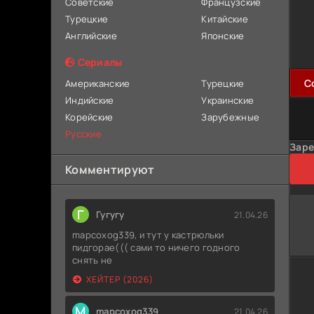
Советские
Французские
Турецкие
Китайские
Английские
Японские
Сериалы
C
Американские
Турецкие
Индийские
Украинские
Корейские
Зарубежные
Русские
Заре
Комментируют
Г
Гугугу
21.04.26
mapcoxog339, и тут у кастрюльки
пидгорае((( сами то ничего годного
снять не
ХЕЙТЕР (2026)
M
mapcoxog339
21.04.26