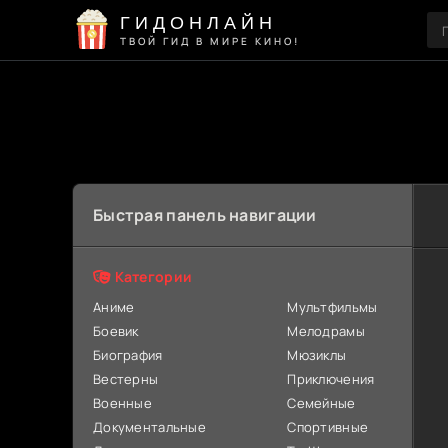
ГИДОНЛАЙН
ТВОЙ ГИД В МИРЕ КИНО!
Быстрая панель навигации
Категории
Аниме
Мультфильмы
Боевик
Мелодрамы
Биография
Мюзиклы
Вестерны
Приключения
Военные
Семейные
Документальные
Спортивные