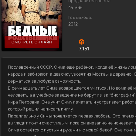
Продолжительность:
44 мин
Год выхода:
2012
СМОТРЕТЬ ОНЛАЙН
7.151
Послевоенный СССР. Сима ещё ребёнок, когда её жизнь ло
народа и забирают, а девочку увозят из Москвы в деревню. 
держаться за любую возможность.
В семнадцать лет Сима возвращается учиться. Но дома её н
человеку, а в учебное заведение не берут из-за “биографии
Кира Петровна. Она учит Симу печатать и устраивает работ
который решил написать книгу.
Параллельно у Симы появляется первая любовь. Это племянн
выглядит почти счастливым, пока он внезапно не исчезает, 
Сима остаётся с пустыми руками и с новой бедой. Она поним