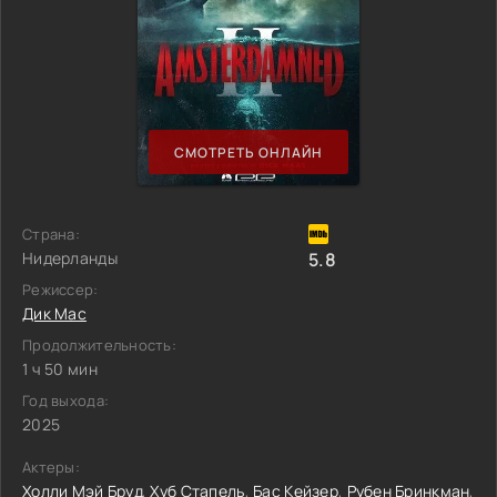
СМОТРЕТЬ ОНЛАЙН
Страна:
Нидерланды
5.8
Режиссер:
Дик Мас
Продолжительность:
1 ч 50 мин
Год выхода:
2025
Актеры:
Холли Мэй Бруд
,
Хуб Стапель
,
Бас Кейзер
,
Рубен Бринкман
,