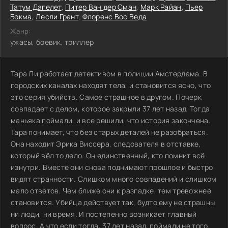
Татум Дагелет
,
Питер Ван дер Сман
,
Марк Райан
,
Пьер
Бокма
,
Лесли Грант
,
Флоренс Вос Веда
Жанр:
ужасы, боевик, триллер
Тара Ли работает детективом в полиции Амстердама. В
городских каналах находят тела, и становится ясно, что
это серия убийств. Самое страшное в другом. Почерк
совпадает с делом, которое закрыли 37 лет назад. Тогда
маньяка поймали, и все решили, что история закончена.
Тара понимает, что без старых деталей не разобраться.
Она находит Эрика Виссера, следователя в отставке,
который вёл то дело. Он единственный, кто помнит всё
изнутри. Вместе они снова поднимают прошлое и быстро
видят странности. Слишком много совпадений и слишком
мало ответов. Чем ближе они к разгадке, тем тревожнее
становится. Убийца действует так, будто ему не страшны
ни люди, ни время. И постепенно возникает главный
вопрос. А что если тогда, 37 лет назад, поймали не того.