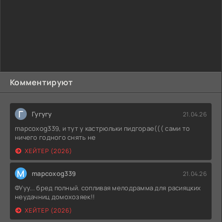
Комментируют
Г
Гугугу
21.04.26
mapcoxog339, и тут у кастрюльки пидгорае((( сами то
ничего годного снять не
ХЕЙТЕР (2026)
M
mapcoxog339
21.04.26
ФУуу... бред полный. сопливая мелодрамма для расияцких
неудачниц домохозяек!!
ХЕЙТЕР (2026)