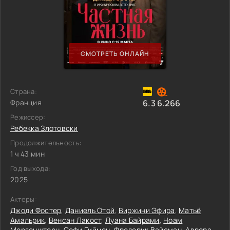
СМОТРЕТЬ ОНЛАЙН
Страна:
Франция
6.3
6.266
Режиссер:
Ребекка Злотовски
Продолжительность:
1 ч 43 мин
Год выхода:
2025
Актеры:
Джоди Фостер
,
Даниель Отой
,
Виржини Эфира
,
Матьё
Амальрик
,
Венсан Лакост
,
Луана Байрами
,
Ноам
Моргенштерн
,
Софи Гиймен
,
Фредерик Вайсман
,
Аврора