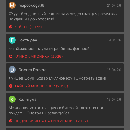
M
mapcoxog339
21.04.26
ФУуу... бред полный. сопливая мелодрамма для расияцких
неудачниц домохозяек!!
ХЕЙТЕР (2026)
Г
Гость ден
19.04.26
китайские менты улицы разбитых фонарей.
КЛИНОК МЯСНИКА (2026)
D
Donera Donera
13.04.26
Лучшее шоу!!! Браво Миллионеру!! Смотреть всем!
ТАЙНЫЙ МИЛЛИОНЕР (2026)
К
Калигула
13.04.26
Можно посмотреть....для любителей такого жанра
пойдет.... Смотри и наслаждайся
НЕ ДЫШИ: ИГРА НА ВЫЖИВАНИЕ (2022)