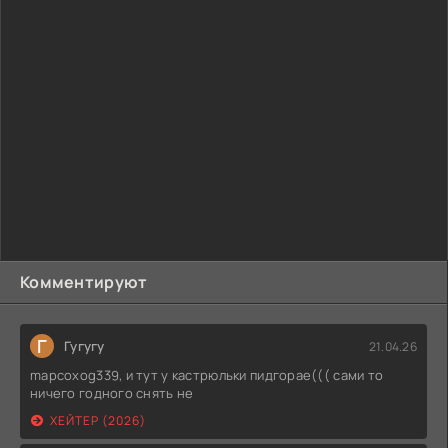
Комментируют
Г
Гугугу
21.04.26
mapcoxog339, и тут у кастрюльки пидгорае((( сами то
ничего годного снять не
ХЕЙТЕР (2026)