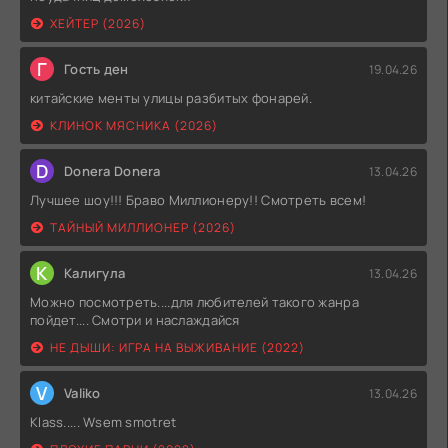
ХЕЙТЕР (2026)
Г
Гость ден
19.04.26
китайские менты улицы разбитых фонарей.
КЛИНОК МЯСНИКА (2026)
D
Donera Donera
13.04.26
Лучшее шоу!!! Браво Миллионеру!! Смотреть всем!
ТАЙНЫЙ МИЛЛИОНЕР (2026)
К
Калигула
13.04.26
Можно посмотреть....для любителей такого жанра
пойдет.... Смотри и наслаждайся
НЕ ДЫШИ: ИГРА НА ВЫЖИВАНИЕ (2022)
V
Valiko
13.04.26
Klass..... Wsem smotret