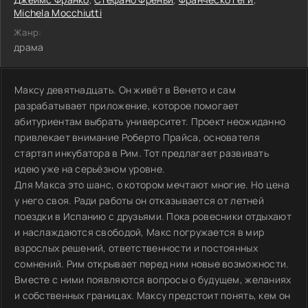
Michela Mocchiutti
Жанр:
драма
Максу девятнадцать. Он живёт в Венето и сам
разрабатывает приложение, которое помогает
абитуриентам выбрать университет. Проект неожиданно
привлекает внимание Роберто Прайса, основателя
стартап инкубатора в Рим. Тот предлагает развивать
идею уже на серьёзном уровне.
Для Макса это шанс, о котором мечтают многие. Но цена
у него своя. Ради работы он отказывается от летней
поездки в Испанию с друзьями. Пока ровесники отдыхают
и наслаждаются свободой, Макс погружается в мир
взрослых решений, ответственности и постоянных
сомнений. Рим открывает перед ним новые возможности.
Вместе с ними появляются вопросы о будущем, желаниях
и собственных границах. Максу предстоит понять, кем он