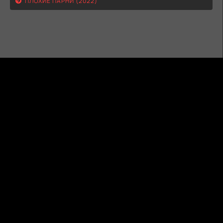
ПЛОХИЕ ПАРНИ (2022)
ГИДОНЛАЙН
ТВОЙ ГИД В МИРЕ КИНО!
КАРТА
ПРАВООБЛАДАТЕЛЯМ