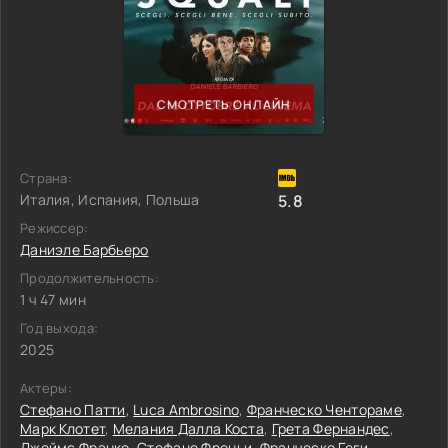
СМОТРЕТЬ ОНЛАЙН
Страна:
Италия, Испания, Польша
5.8
Режиссер:
Даниэле Барбьеро
Продолжительность:
1 ч 47 мин
Год выхода:
2025
Актеры:
Стефано Патти
,
Luca Ambrosino
,
Франческо Чентораме
,
Марк Клотет
,
Мелания Далла Коста
,
Грета Фернандес
,
Джеймс Франко
,
Стефано Френьи
,
Франческо Геги
,