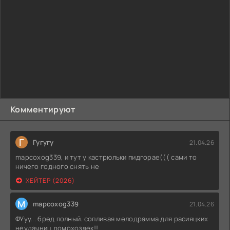
Комментируют
Г
Гугугу
21.04.26
mapcoxog339, и тут у кастрюльки пидгорае((( сами то
ничего годного снять не
ХЕЙТЕР (2026)
M
mapcoxog339
21.04.26
ФУуу... бред полный. сопливая мелодрамма для расияцких
неудачниц домохозяек!!