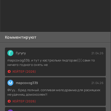
Комментируют
Г
Гугугу
21.04.26
mapcoxog339, и тут у кастрюльки пидгорае((( сами то
ничего годного снять не
ХЕЙТЕР (2026)
M
mapcoxog339
21.04.26
ФУуу... бред полный. сопливая мелодрамма для расияцких
неудачниц домохозяек!!
ХЕЙТЕР (2026)