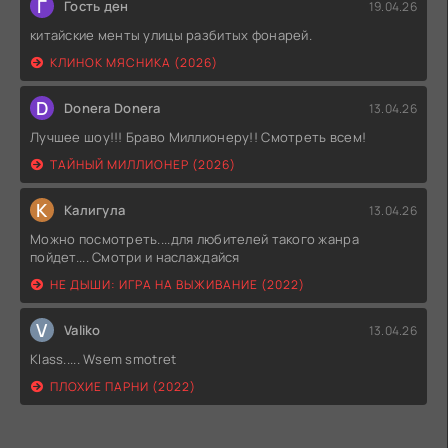
Г
Гость ден
19.04.26
китайские менты улицы разбитых фонарей.
КЛИНОК МЯСНИКА (2026)
D
Donera Donera
13.04.26
Лучшее шоу!!! Браво Миллионеру!! Смотреть всем!
ТАЙНЫЙ МИЛЛИОНЕР (2026)
К
Калигула
13.04.26
Можно посмотреть....для любителей такого жанра
пойдет.... Смотри и наслаждайся
НЕ ДЫШИ: ИГРА НА ВЫЖИВАНИЕ (2022)
V
Valiko
13.04.26
Klass..... Wsem smotret
ПЛОХИЕ ПАРНИ (2022)