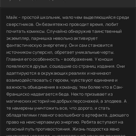
Майк – простой школьник, мало чем выделяющийся среди
сверстников. Он безмятежно проводит время, любит
почитать комиксы. Случайно обнаружив таинственный
экземпляр, парнишка невольно активирует
фантастическую энергетику. Он и сам становится
источником суперсил, обретает уникальные черты.
Главная его особенность – воображение. У юноши
появляются друзья, сошедшие со страниц издания. Они
адаптируются в окружающих реалиях и начинают
взаимодействовать с героем, чувствуют единение и
важность объединения в команду, тем более что в Сан-
Франциско надвигается беда. Некто призывает из
магических историй не добрых персонажей, а злодеев. А
те намерены уничтожить все, что дорого, и стать
обладателями главного волшебного артефакта, дающего
право на неисчерпаемую энергию. Ребята вступают на
опасный путь противостояния. Жизнь подростка явно
изменится навсегда, и новоявленной команде придется