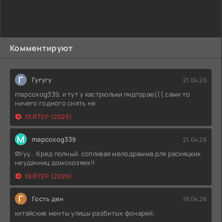
Комментируют
Г
Гугугу
21.04.26
mapcoxog339, и тут у кастрюльки пидгорае((( сами то
ничего годного снять не
ХЕЙТЕР (2026)
M
mapcoxog339
21.04.26
ФУуу... бред полный. сопливая мелодрамма для расияцких
неудачниц домохозяек!!
ХЕЙТЕР (2026)
Г
Гость ден
19.04.26
китайские менты улицы разбитых фонарей.