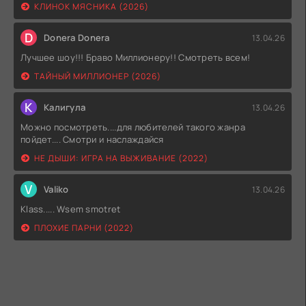
КЛИНОК МЯСНИКА (2026)
D
Donera Donera
13.04.26
Лучшее шоу!!! Браво Миллионеру!! Смотреть всем!
ТАЙНЫЙ МИЛЛИОНЕР (2026)
К
Калигула
13.04.26
Можно посмотреть....для любителей такого жанра
пойдет.... Смотри и наслаждайся
НЕ ДЫШИ: ИГРА НА ВЫЖИВАНИЕ (2022)
V
Valiko
13.04.26
Klass..... Wsem smotret
ПЛОХИЕ ПАРНИ (2022)