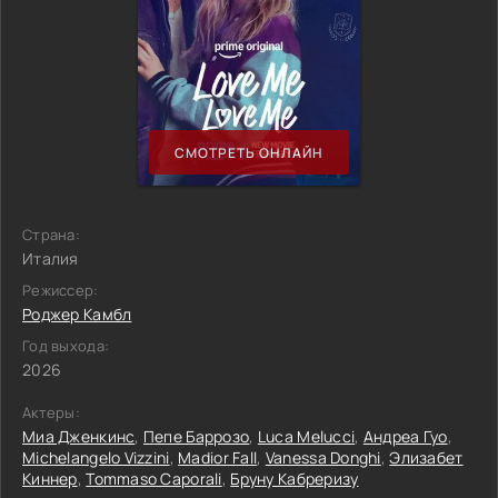
СМОТРЕТЬ ОНЛАЙН
Страна:
Италия
Режиссер:
Роджер Камбл
Год выхода:
2026
Актеры:
Миа Дженкинс
,
Пепе Баррозо
,
Luca Melucci
,
Андреа Гуо
,
Michelangelo Vizzini
,
Madior Fall
,
Vanessa Donghi
,
Элизабет
Киннер
,
Tommaso Caporali
,
Бруну Кабреризу