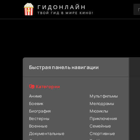
ГИДОНЛАЙН
ТВОЙ ГИД В МИРЕ КИНО!
Быстрая панель навигации
Категории
Аниме
Мультфильмы
Боевик
Мелодрамы
Биография
Мюзиклы
Вестерны
Приключения
Военные
Семейные
Документальные
Спортивные