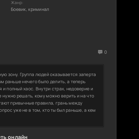
Жанр:
Боевик, криминал
0
ую зону. Группа людей оказывается заперта
ым раньше нечего было делить, а теперь
и полный хаос. Внутри страх, недоверие и
 нужно решать, кому можно верить и на что
отают привычные правила, грань между
рос уже не в том, кто ты был раньше, а кем
еть онлайн