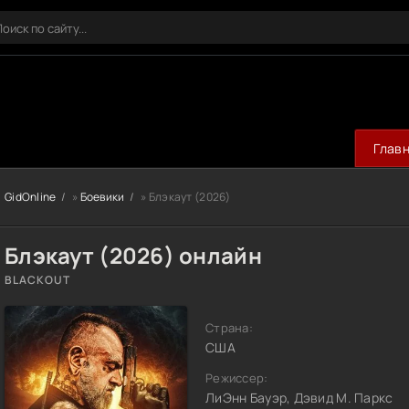
Глав
GidOnline
»
Боевики
» Блэкаут (2026)
Блэкаут (2026) онлайн
BLACKOUT
Страна:
США
Режиссер:
ЛиЭнн Бауэр, Дэвид М. Паркс