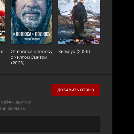
ле
От полюса к полюсу
Хильдур (2026)
с Уиллом Смитом
(2026)
ДОБАВИТЬ ОТЗЫВ
себя и других!
вид рекламы.