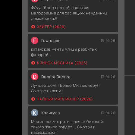
ФУуу... бред полный. сопливая
мелодрамма для расияцких неудачниц
домохозяек!!
ХЕЙТЕР (2026)
Г
Гость ден
19.04.26
китайские менты улицы разбитых
фонарей.
КЛИНОК МЯСНИКА (2026)
D
Donera Donera
13.04.26
Лучшее шоу!!! Браво Миллионеру!!
Смотреть всем!
ТАЙНЫЙ МИЛЛИОНЕР (2026)
К
Калигула
13.04.26
Можно посмотреть....для любителей
такого жанра пойдет.... Смотри и
наслаждайся