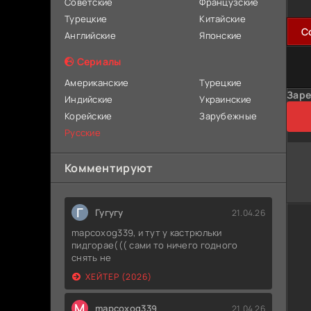
Советские
Французские
Турецкие
Китайские
C
Английские
Японские
Сериалы
Американские
Турецкие
Заре
Индийские
Украинские
Корейские
Зарубежные
Русские
Комментируют
Г
Гугугу
21.04.26
mapcoxog339, и тут у кастрюльки
пидгорае((( сами то ничего годного
снять не
ХЕЙТЕР (2026)
M
mapcoxog339
21.04.26