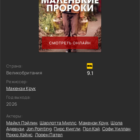
СМОТРЕТЬ ОНЛАЙН
Страна:
Великобритания
9.1
Режиссер:
Макензи Крук
Год выхода:
2026
Актеры:
Майкл Пэйлин
,
Шарлотта Миллс
,
Макензи Крук
,
Шола
Адевузи
,
Jon Pointing
,
Пирс Куигли
,
Пол Кэй
,
Софи Уиллан
,
Рокко Хэйнс
,
Лорен Пател