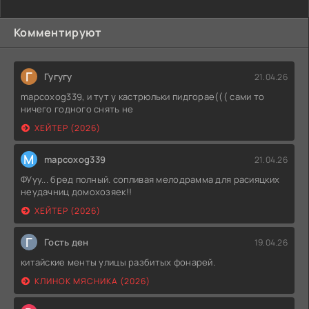
Комментируют
Г
Гугугу
21.04.26
mapcoxog339, и тут у кастрюльки пидгорае((( сами то
ничего годного снять не
ХЕЙТЕР (2026)
M
mapcoxog339
21.04.26
ФУуу... бред полный. сопливая мелодрамма для расияцких
неудачниц домохозяек!!
ХЕЙТЕР (2026)
Г
Гость ден
19.04.26
китайские менты улицы разбитых фонарей.
КЛИНОК МЯСНИКА (2026)