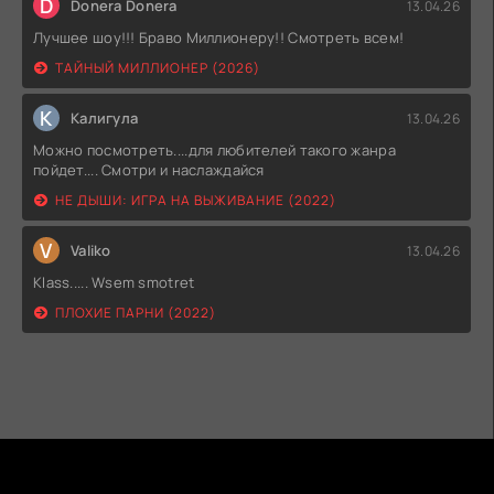
D
Donera Donera
13.04.26
Лучшее шоу!!! Браво Миллионеру!! Смотреть всем!
ТАЙНЫЙ МИЛЛИОНЕР (2026)
К
Калигула
13.04.26
Можно посмотреть....для любителей такого жанра
пойдет.... Смотри и наслаждайся
НЕ ДЫШИ: ИГРА НА ВЫЖИВАНИЕ (2022)
V
Valiko
13.04.26
Klass..... Wsem smotret
ПЛОХИЕ ПАРНИ (2022)