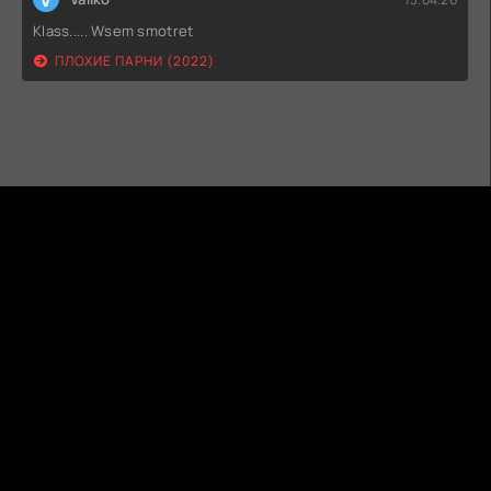
Klass..... Wsem smotret
ПЛОХИЕ ПАРНИ (2022)
ГИДОНЛАЙН
ТВОЙ ГИД В МИРЕ КИНО!
КАРТА