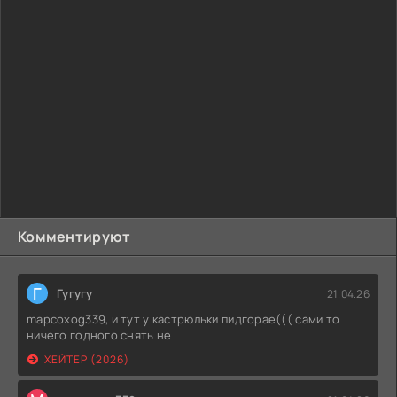
Комментируют
Г
Гугугу
21.04.26
mapcoxog339, и тут у кастрюльки пидгорае((( сами то
ничего годного снять не
ХЕЙТЕР (2026)