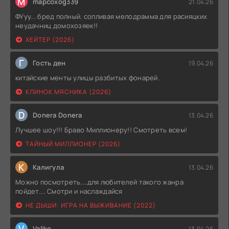
M
mapcoxog339
21.04.26
ФУуу... бред полный. сопливая мелодрамма для расияцких
неудачниц домохозяек!!
ХЕЙТЕР (2026)
Г
Гость ден
19.04.26
китайские менты улицы разбитых фонарей.
КЛИНОК МЯСНИКА (2026)
D
Donera Donera
13.04.26
Лучшее шоу!!! Браво Миллионеру!! Смотреть всем!
ТАЙНЫЙ МИЛЛИОНЕР (2026)
К
Калигула
13.04.26
Можно посмотреть....для любителей такого жанра
пойдет.... Смотри и наслаждайся
НЕ ДЫШИ: ИГРА НА ВЫЖИВАНИЕ (2022)
V
Valiko
13.04.26