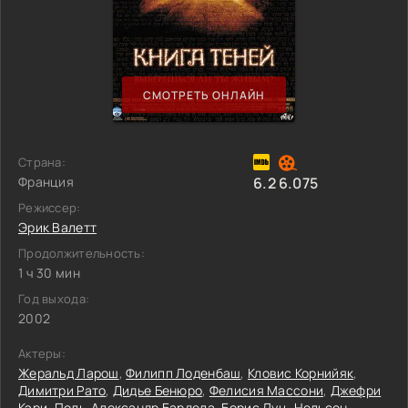
СМОТРЕТЬ ОНЛАЙН
Страна:
Франция
6.2
6.075
Режиссер:
Эрик Валетт
Продолжительность:
1 ч 30 мин
Год выхода:
2002
Актеры:
Жеральд Ларош
,
Филипп Лоденбаш
,
Кловис Корнийяк
,
Димитри Рато
,
Дидье Бенюро
,
Фелисия Массони
,
Джефри
Кэри
,
Поль-Александр Бардела
,
Борис Луц
,
Нельсон