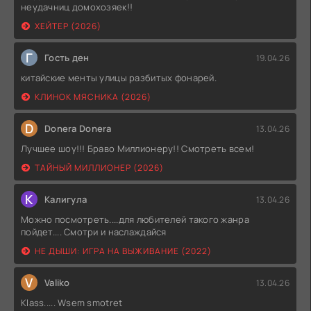
неудачниц домохозяек!!
ХЕЙТЕР (2026)
Г
Гость ден
19.04.26
китайские менты улицы разбитых фонарей.
КЛИНОК МЯСНИКА (2026)
D
Donera Donera
13.04.26
Лучшее шоу!!! Браво Миллионеру!! Смотреть всем!
ТАЙНЫЙ МИЛЛИОНЕР (2026)
К
Калигула
13.04.26
Можно посмотреть....для любителей такого жанра
пойдет.... Смотри и наслаждайся
НЕ ДЫШИ: ИГРА НА ВЫЖИВАНИЕ (2022)
V
Valiko
13.04.26
Klass..... Wsem smotret