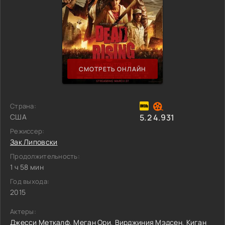
СМОТРЕТЬ ОНЛАЙН
Страна:
США
5.2
4.931
Режиссер:
Зак Липовски
Продолжительность:
1 ч 58 мин
Год выхода:
2015
Актеры:
Джесси Меткалф
,
Меган Ори
,
Вирджиния Мэдсен
,
Киган