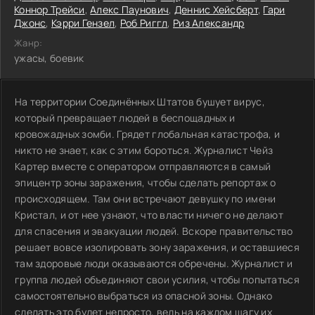
Коннор Трейси
,
Алекс Паунович
,
Деннис Хейсберт
,
Гари
Джонс
,
Кэрри Гензел
,
Роб Риггл
,
Риз Александр
Жанр:
ужасы, боевик
На территории Соединённых Штатов бушует вирус,
который превращает людей в беспощадных и
кровожадных зомби. Грядет глобальная катастрофа, и
никто не знает, как с этим бороться. Журналист Чейз
Картер вместе с оператором отправляются в самый
эпицентр зоны заражения, чтобы сделать репортаж о
происходящем. Там они встречают девушку по имени
Кристал, и от нее узнают, что власти ничего не делают
для спасения и эвакуации людей. Вскоре правительство
решает вовсе изолировать зону заражения, и оставшиеся
там здоровые люди оказываются обречены. Журналист и
группа людей объединяют свои усилия, чтобы попытаться
самостоятельно выбраться из опасной зоны. Однако
сделать это будет непросто, ведь на каждом шагу их