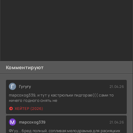
Комментируют
Г
Гугугу
21.04.26
mapcoxog339, и тут у кастрюльки пидгорае((( сами то
ничего годного снять не
ХЕЙТЕР (2026)
M
mapcoxog339
21.04.26
ФУуу... бред полный. сопливая мелодрамма для расияцких