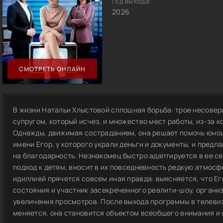
Год выхода:
2026
СМОТРЕТЬ ОНЛАЙН
В жизни Натальи Хлыстовой сплошная борьба: трое несовер
супругом, который исчез, и множество мест работы, из-за ко
Однажды, движимая состраданием, она решает помочь юнош
имени Егор, у которого украли деньги и документы, и предл
на благодарность. Незнакомец быстро адаптируется в ее се
подход к детям, вносит в их повседневность редкую атмосф
идиллией прячется совсем иная правда: выясняется, что Е
состояния и участник засекреченного реалити-шоу, органи
увеличения просмотров. После выхода программы в телеви
меняется, она становится объектом всеобщего внимания и 