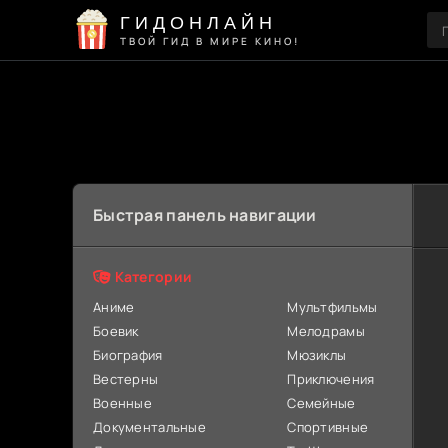
ГИДОНЛАЙН
ТВОЙ ГИД В МИРЕ КИНО!
Быстрая панель навигации
Категории
Аниме
Мультфильмы
Боевик
Мелодрамы
Биография
Мюзиклы
Вестерны
Приключения
Военные
Семейные
Документальные
Спортивные