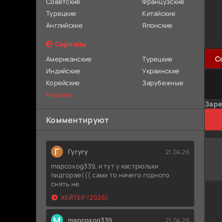
Советские
Французские
Турецкие
Китайские
Английские
Японские
Сериалы
C
Американские
Турецкие
Индийские
Украинские
Корейские
Зарубежные
Русские
Заре
Комментируют
Г
Гугугу
21.04.26
mapcoxog339, и тут у кастрюльки
пидгорае((( сами то ничего годного
снять не
ХЕЙТЕР (2026)
M
mapcoxog339
21.04.26