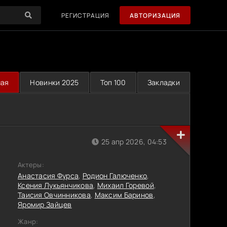
РЕГИСТРАЦИЯ
АВТОРИЗАЦИЯ
ная
Новинки 2025
Топ 100
Закладки
25 апр 2026, 04:53
Актеры:
Анастасия Фурса
,
Родион Галюченко
,
Ксения Лукьянчикова
,
Михаил Горевой
,
Таисия Овчинникова
,
Максим Баринов
,
Яромир Зайцев
Жанр: