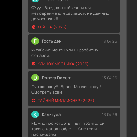
ФУуу... бред полный. сопливая
мелодрамма для расияцких неудачниц
домохозяек!!
ХЕЙТЕР (2026)
Г
Гость ден
19.04.26
китайские менты улицы разбитых
фонарей.
КЛИНОК МЯСНИКА (2026)
D
Donera Donera
13.04.26
Лучшее шоу!!! Браво Миллионеру!!
Смотреть всем!
ТАЙНЫЙ МИЛЛИОНЕР (2026)
К
Калигула
13.04.26
Можно посмотреть....для любителей
такого жанра пойдет.... Смотри и
наслаждайся