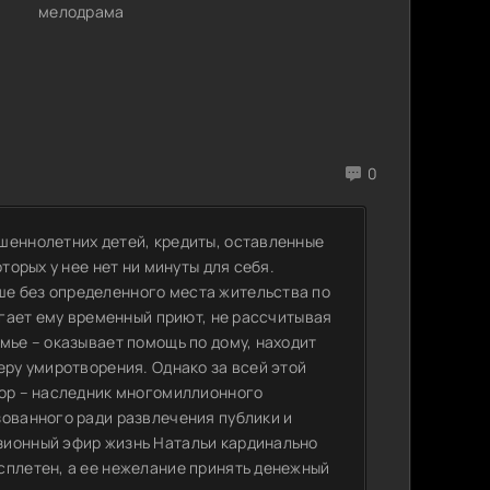
мелодрама
0
шеннолетних детей, кредиты, оставленные
торых у нее нет ни минуты для себя.
е без определенного места жительства по
агает ему временный приют, не рассчитывая
мье – оказывает помощь по дому, находит
еру умиротворения. Однако за всей этой
гор – наследник многомиллионного
зованного ради развлечения публики и
зионный эфир жизнь Натальи кардинально
сплетен, а ее нежелание принять денежный