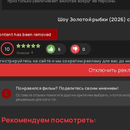
приз только увеличивает ажиотаж вокруг ее персоны.
Шоу Золотой рыбки (2026) 
ontent has been removed
10
6
0
6
Голосов:
гистрируйтесь на сайте и мы сократим рекламу для вас до м
Отключить рек
Понравился фильм? Поделитесь своим мнением!
Оставьте отзыв и помогите другим зрителям выбрать, что посмот
решающим для кого-то.
Рекомендуем посмотреть: