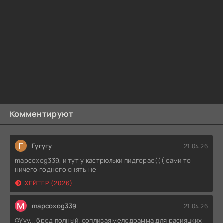
Комментируют
Г
Гугугу
21.04.26
mapcoxog339, и тут у кастрюльки пидгорае((( сами то
ничего годного снять не
ХЕЙТЕР (2026)
M
mapcoxog339
21.04.26
ФУуу... бред полный. сопливая мелодрамма для расияцких