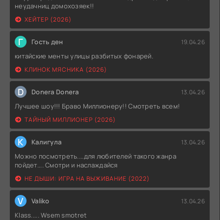
неудачниц домохозяек!!
ХЕЙТЕР (2026)
Г
Гость ден
19.04.26
китайские менты улицы разбитых фонарей.
КЛИНОК МЯСНИКА (2026)
D
Donera Donera
13.04.26
Лучшее шоу!!! Браво Миллионеру!! Смотреть всем!
ТАЙНЫЙ МИЛЛИОНЕР (2026)
К
Калигула
13.04.26
Можно посмотреть....для любителей такого жанра
пойдет.... Смотри и наслаждайся
НЕ ДЫШИ: ИГРА НА ВЫЖИВАНИЕ (2022)
V
Valiko
13.04.26
Klass..... Wsem smotret