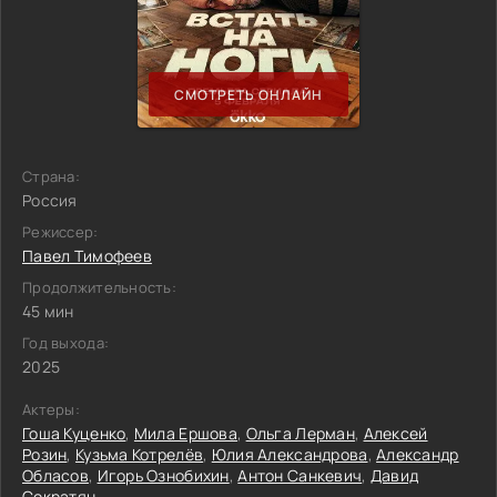
СМОТРЕТЬ ОНЛАЙН
Страна:
Россия
Режиссер:
Павел Тимофеев
Продолжительность:
45 мин
Год выхода:
2025
Актеры:
Гоша Куценко
,
Мила Ершова
,
Ольга Лерман
,
Алексей
Розин
,
Кузьма Котрелёв
,
Юлия Александрова
,
Александр
Обласов
,
Игорь Ознобихин
,
Антон Санкевич
,
Давид
Сократян