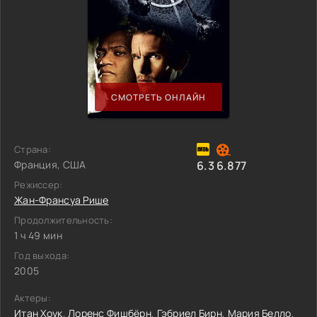
СМОТРЕТЬ ОНЛАЙН
Страна:
Франция, США
6.3
6.877
Режиссер:
Жан-Франсуа Рише
Продолжительность:
1 ч 49 мин
Год выхода:
2005
Актеры:
Итан Хоук
,
Лоренс Фишбёрн
,
Гэбриел Бирн
,
Мария Белло
,