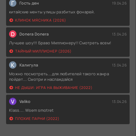
Г
Гость ден
19.04.26
китайские менты улицы разбитых фонарей.
КЛИНОК МЯСНИКА (2026)
D
Donera Donera
13.04.26
Лучшее шоу!!! Браво Миллионеру!! Смотреть всем!
ТАЙНЫЙ МИЛЛИОНЕР (2026)
К
Калигула
13.04.26
Можно посмотреть....для любителей такого жанра
пойдет.... Смотри и наслаждайся
НЕ ДЫШИ: ИГРА НА ВЫЖИВАНИЕ (2022)
V
Valiko
13.04.26
Klass..... Wsem smotret
ПЛОХИЕ ПАРНИ (2022)