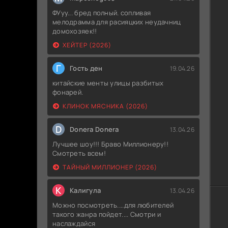
ФУуу... бред полный. сопливая
мелодрамма для расияцких неудачниц
домохозяек!!
ХЕЙТЕР (2026)
Г
Гость ден
19.04.26
китайские менты улицы разбитых
фонарей.
КЛИНОК МЯСНИКА (2026)
D
Donera Donera
13.04.26
Лучшее шоу!!! Браво Миллионеру!!
Смотреть всем!
ТАЙНЫЙ МИЛЛИОНЕР (2026)
К
Калигула
13.04.26
Можно посмотреть....для любителей
такого жанра пойдет.... Смотри и
наслаждайся