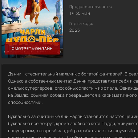
Продолжительность:
1 ч 35 мин
Год выхода:
2025
СМОТРЕТЬ ОНЛАЙН
Дэнни - стеснительный мальчик с богатой фантазией. В реа
Однако в собственных мечтах Дэнни представляет себя и св
смелых супергероев, способных спасти мир от зла. Однажд
на Землю, обычная собака превращается в харизматичного
способностями.
Буквально за считанные дни Чарли становится настоящей 
буквально все вокруг, кроме злобного кота Падди, живущего
популярным, коварный злодей разрабатывает хитроумный пл
воплощению в реальность. Чтобы противостоять задумке в