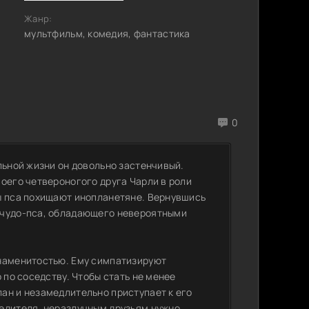
Жанр:
мультфильм, комедия, фантастика
0
льной жизни он довольно застенчивый.
оего четвероногого друга Чарли в роли
ы пса похищают инопланетяне. Вернувшись
 чудо-пса, обладающего невероятными
знаменитостью. Ему симпатизируют
 по соседству. Чтобы стать не менее
ан и незамедлительно приступает к его
редителя, неразлучным друзьям нужно