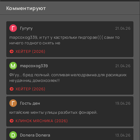
Комментируют
Г
Гугугу
21.04.26
mapcoxog339, и тут у кастрюльки пидгорае((( сами то
ничего годного снять не
ХЕЙТЕР (2026)
M
mapcoxog339
21.04.26
ФУуу... бред полный. сопливая мелодрамма для расияцких
неудачниц домохозяек!!
ХЕЙТЕР (2026)
Г
Гость ден
19.04.26
китайские менты улицы разбитых фонарей.
КЛИНОК МЯСНИКА (2026)
D
Donera Donera
13.04.26