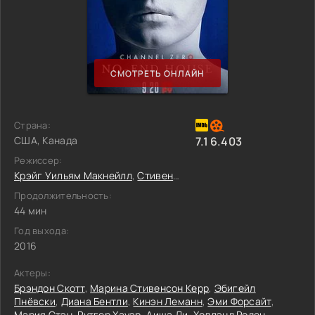
СМОТРЕТЬ ОНЛАЙН
Страна:
США, Канада
7.1
6.403
Режиссер:
Крэйг Уильям Макнейлл
,
Стивен Пит
,
И.Л. Кац
Продолжительность:
44 мин
Год выхода:
2016
Актеры:
Брэндон Скотт
,
Марина Стивенсон Керр
,
Эбигейл
Пнёвски
,
Диана Бентли
,
Кинэн Леманн
,
Эми Форсайт
,
Мария Стэн
,
Рутгер Хауэр
,
Аиша Ди
,
Холлэнд Роден