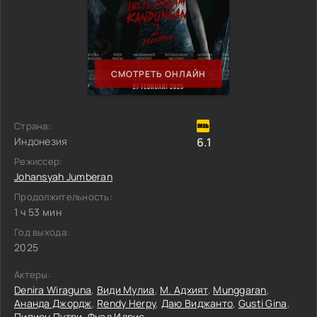
СМОТРЕТЬ ОНЛАЙН
Страна:
Индонезия
6.1
Режиссер:
Johansyah Jumberan
Продолжительность:
1 ч 53 мин
Год выхода:
2025
Актеры:
Denira Wiraguna
,
Види Мулиа
,
М. Адхият
,
Munggaran
,
Ананда Джордж
,
Rendy Herpy
,
Даю Виджанто
,
Gusti Gina
,
Пипиен Путри
,
Фуад Идрис