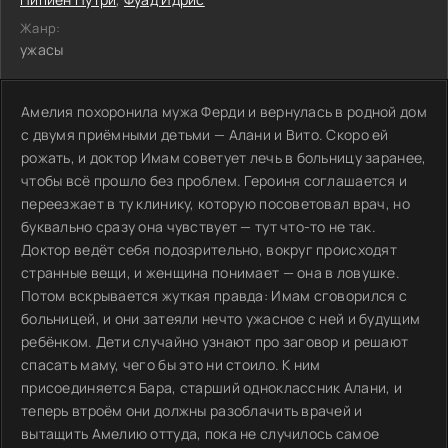
Жанр:
ужасы
Амелия похоронила мужа Ферди и вернулась в родной дом
с двумя приёмными детьми — Алани и Вито. Скоро ей
рожать, и доктор Имам советует лечь в больницу заранее,
чтобы всё прошло без проблем. Героиня соглашается и
переезжает в ту клинику, которую посоветовал врач, но
буквально сразу она чувствует — тут что-то не так.
Доктор ведёт себя подозрительно, вокруг происходят
странные вещи, и женщина понимает — она в ловушке.
Потом вскрывается жуткая правда: Имам сговорился с
больницей, и они затеяли нечто ужасное с ней и будущим
ребёнком. Дети случайно узнают про заговор и решают
спасать маму, чего бы это ни стоило. К ним
присоединяется Бара, старший одноклассник Алани, и
теперь втроём они должны разоблачить врачей и
вытащить Амелию оттуда, пока не случилось самое