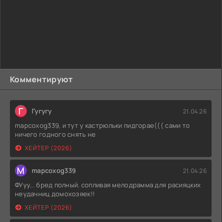
Комментируют
Г
Гугугу
21.04.26
mapcoxog339, и тут у кастрюльки пидгорае((( сами то
ничего годного снять не
ХЕЙТЕР (2026)
M
mapcoxog339
21.04.26
ФУуу... бред полный. сопливая мелодрамма для расияцких
неудачниц домохозяек!!
ХЕЙТЕР (2026)