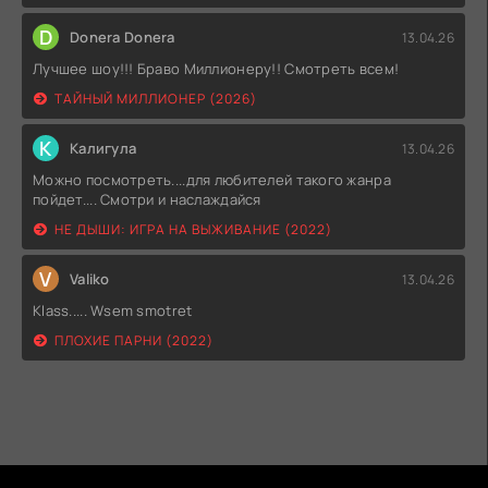
D
Donera Donera
13.04.26
Лучшее шоу!!! Браво Миллионеру!! Смотреть всем!
ТАЙНЫЙ МИЛЛИОНЕР (2026)
К
Калигула
13.04.26
Можно посмотреть....для любителей такого жанра
пойдет.... Смотри и наслаждайся
НЕ ДЫШИ: ИГРА НА ВЫЖИВАНИЕ (2022)
V
Valiko
13.04.26
Klass..... Wsem smotret
ПЛОХИЕ ПАРНИ (2022)