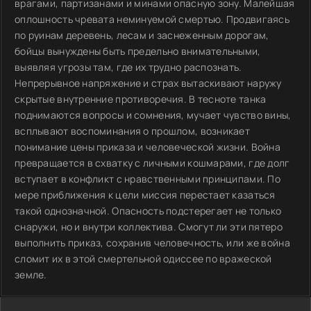
врагами, партизанами и минами опасную зону. Малейшая
оплошность чревата неминуемой смертью. Продвигаясь
по руинам деревень, лесам и заснеженным дорогам,
бойцы вынуждены быть предельно внимательными,
выявляя угрозы там, где их трудно распознать.
Непрерывное напряжение и страх вытаскивают наружу
скрытые внутренние противоречия. В тесноте танка
поднимаются вопросы и сомнения, мучает чувство вины,
всплывают воспоминания о прошлом, возникает
понимание цены приказа и человеческой жизни. Война
превращается в схватку с личными кошмарами, где долг
вступает в конфликт с нравственными принципами. По
мере приближения к цели миссия перестает казаться
такой однозначной. Опасность подстерегает не только
снаружи, но и внутри коллектива. Смогут ли эти пятеро
выполнить приказ, сохранив человечность, или же война
сломит их в этой смертельной одиссее по вражеской
земле.