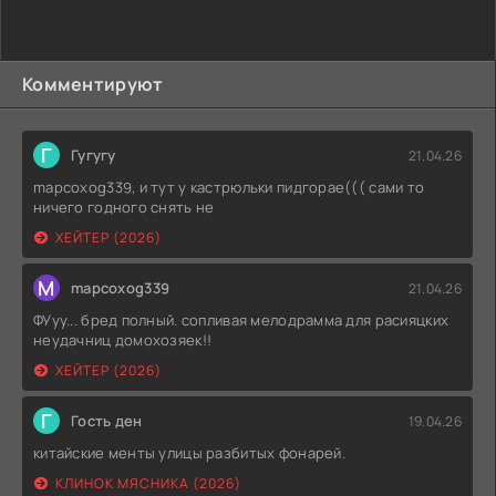
Комментируют
Г
Гугугу
21.04.26
mapcoxog339, и тут у кастрюльки пидгорае((( сами то
ничего годного снять не
ХЕЙТЕР (2026)
M
mapcoxog339
21.04.26
ФУуу... бред полный. сопливая мелодрамма для расияцких
неудачниц домохозяек!!
ХЕЙТЕР (2026)
Г
Гость ден
19.04.26
китайские менты улицы разбитых фонарей.
КЛИНОК МЯСНИКА (2026)