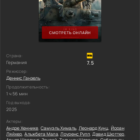
СМОТРЕТЬ ОНЛАЙН
Страна:
Германия
7.5
Режиссер:
Деннис Ганзель
Продолжительность:
1 ч 56 мин
Год выхода:
2025
Актеры:
Андре Хеннике
,
Самуэль Хималь
,
Леонард Кунц
,
Йоран
Ляйхер
,
Альжбета Мала
,
Лоуренс Рупп
,
Давид Шюттер
,
Арндт Шверинг-Зонрай
,
Тильман Штраусс
,
Себастьян