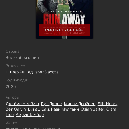
СМОТРЕТЬ ОНЛАЙН
Страна:
Великобритания
Режиссер:
Нимер Рашед
,
Isher Sahota
Год выхода:
2026
Актеры:
Джеймс Несбитт
,
Рут Джонс
,
Минни Драйвер
,
Ellie Henry
,
Ben Galvin
,
Викаш Баи
,
Рави Мултани
,
Osian Salter
,
Clara
Lioe
,
Амрик Тамбер
Жанр:
драма, криминал, детектив