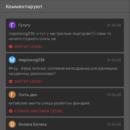
Комментируют
Г
Гугугу
21.04.26
mapcoxog339, и тут у кастрюльки пидгорае((( сами то
ничего годного снять не
ХЕЙТЕР (2026)
M
mapcoxog339
21.04.26
ФУуу... бред полный. сопливая мелодрамма для расияцких
неудачниц домохозяек!!
ХЕЙТЕР (2026)
Г
Гость ден
19.04.26
китайские менты улицы разбитых фонарей.
КЛИНОК МЯСНИКА (2026)
D
Donera Donera
13.04.26