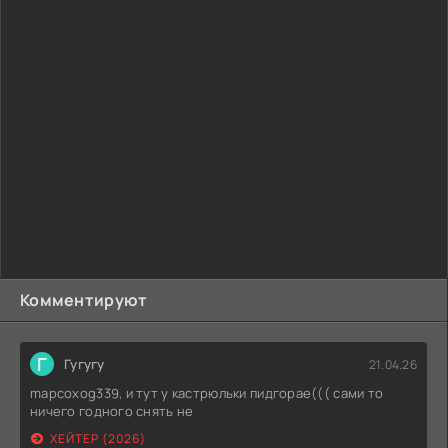
Комментируют
Г
Гугугу
21.04.26
mapcoxog339, и тут у кастрюльки пидгорае((( сами то
ничего годного снять не
ХЕЙТЕР (2026)