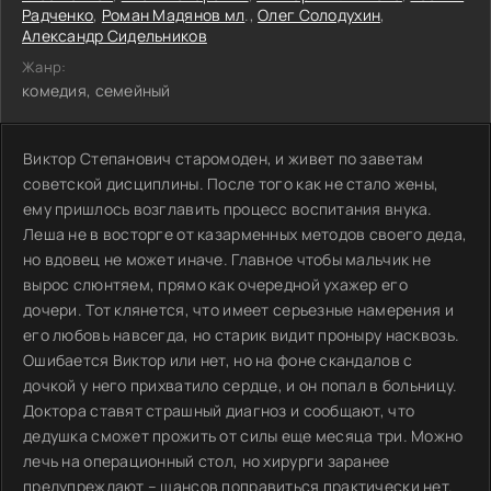
Радченко
,
Роман Мадянов мл
.,
Олег Солодухин
,
Александр Сидельников
Жанр:
комедия, семейный
Виктор Степанович старомоден, и живет по заветам
советской дисциплины. После того как не стало жены,
ему пришлось возглавить процесс воспитания внука.
Леша не в восторге от казарменных методов своего деда,
но вдовец не может иначе. Главное чтобы мальчик не
вырос слюнтяем, прямо как очередной ухажер его
дочери. Тот клянется, что имеет серьезные намерения и
его любовь навсегда, но старик видит проныру насквозь.
Ошибается Виктор или нет, но на фоне скандалов с
дочкой у него прихватило сердце, и он попал в больницу.
Доктора ставят страшный диагноз и сообщают, что
дедушка сможет прожить от силы еще месяца три. Можно
лечь на операционный стол, но хирурги заранее
предупреждают – шансов поправиться практически нет.