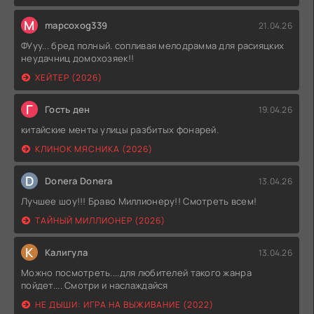
M
mapcoxog339
21.04.26
ФУуу... бред полный. сопливая мелодрамма для расияцких
неудачниц домохозяек!!
ХЕЙТЕР (2026)
Г
Гость ден
19.04.26
китайские менты улицы разбитых фонарей.
КЛИНОК МЯСНИКА (2026)
D
Donera Donera
13.04.26
Лучшее шоу!!! Браво Миллионеру!! Смотреть всем!
ТАЙНЫЙ МИЛЛИОНЕР (2026)
К
Калигула
13.04.26
Можно посмотреть....для любителей такого жанра
пойдет.... Смотри и наслаждайся
НЕ ДЫШИ: ИГРА НА ВЫЖИВАНИЕ (2022)