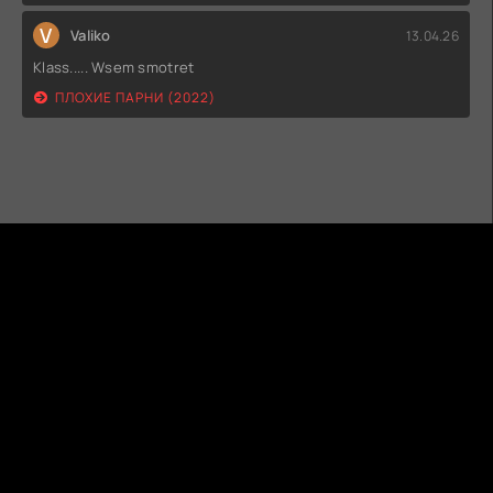
V
Valiko
13.04.26
Klass..... Wsem smotret
ПЛОХИЕ ПАРНИ (2022)
ГИДОНЛАЙН
ТВОЙ ГИД В МИРЕ КИНО!