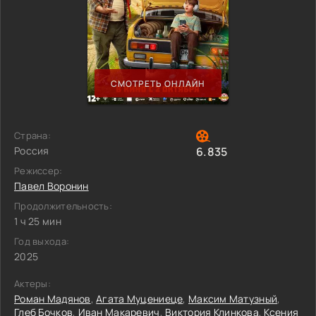
СМОТРЕТЬ ОНЛАЙН
Страна:
Россия
6.835
Режиссер:
Павел Воронин
Продолжительность:
1 ч 25 мин
Год выхода:
2025
Актеры:
Роман Мадянов
,
Агата Муцениеце
,
Максим Матузный
,
Глеб Бочков
,
Иван Макаревич
,
Виктория Клинкова
,
Ксения