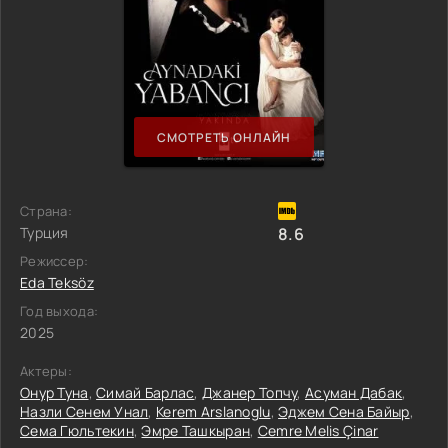
СМОТРЕТЬ ОНЛАЙН
Страна:
Турция
8.6
Режиссер:
Eda Teksöz
Год выхода:
2025
Актеры:
Онур Туна
,
Симай Барлас
,
Джанер Топчу
,
Асуман Дабак
,
Назли Сенем Унал
,
Kerem Arslanoglu
,
Эджем Сена Байыр
,
Сема Гюльтекин
,
Эмре Ташкыран
,
Cemre Melis Çinar