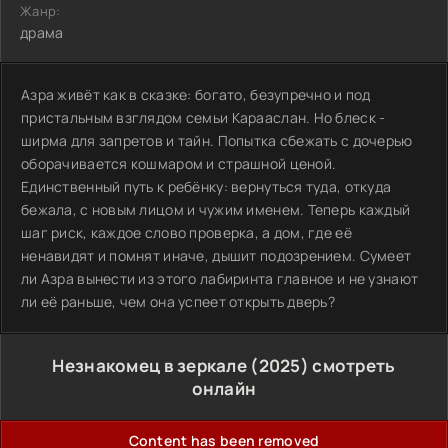
Жанр:
драма
Азра живёт как в сказке: богато, безупречно и под
пристальным взглядом семьи Карааслан. Но блеск -
ширма для запретов и тайн. Попытка сбежать с дочерью
оборачивается кошмаром и страшной ценой.
Единственный путь к ребёнку: вернуться туда, откуда
бежала, с новым лицом и чужим именем. Теперь каждый
шаг риск, каждое слово проверка, а дом, где её
ненавидят и помнят иначе, дышит подозрением. Сумеет
ли Азра вынести из этого лабиринта главное и не узнают
ли её раньше, чем она успеет открыть дверь?
Незнакомец в зеркале (2025) смотреть
онлайн
Content has been removed