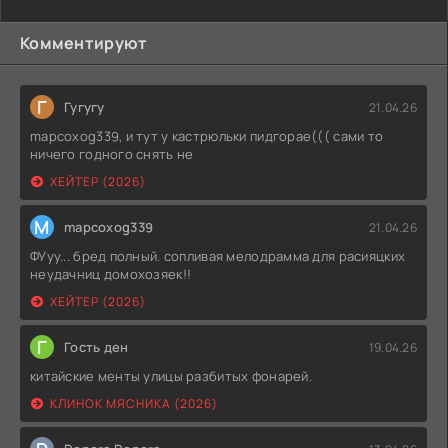
Комментируют
Г
Гугугу
21.04.26
mapcoxog339, и тут у кастрюльки пидгорае((( сами то
ничего годного снять не
ХЕЙТЕР (2026)
M
mapcoxog339
21.04.26
ФУуу... бред полный. сопливая мелодрамма для расияцких
неудачниц домохозяек!!
ХЕЙТЕР (2026)
Г
Гость ден
19.04.26
китайские менты улицы разбитых фонарей.
КЛИНОК МЯСНИКА (2026)