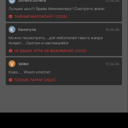
D
Donera Donera
13.04.26
Лучшее шоу!!! Браво Миллионеру!! Смотреть всем!
ТАЙНЫЙ МИЛЛИОНЕР (2026)
К
Калигула
13.04.26
Можно посмотреть....для любителей такого жанра
пойдет.... Смотри и наслаждайся
НЕ ДЫШИ: ИГРА НА ВЫЖИВАНИЕ (2022)
V
Valiko
13.04.26
Klass..... Wsem smotret
ПЛОХИЕ ПАРНИ (2022)