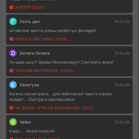
ХЕЙТЕР (2026)
Г
Гость ден
19.04.26
китайские менты улицы разбитых фонарей.
КЛИНОК МЯСНИКА (2026)
D
Donera Donera
13.04.26
Лучшее шоу!!! Браво Миллионеру!! Смотреть всем!
ТАЙНЫЙ МИЛЛИОНЕР (2026)
К
Калигула
13.04.26
Можно посмотреть....для любителей такого жанра
пойдет.... Смотри и наслаждайся
НЕ ДЫШИ: ИГРА НА ВЫЖИВАНИЕ (2022)
V
Valiko
13.04.26
Klass..... Wsem smotret