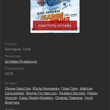
СМОТРЕТЬ ОНЛАЙН
Страна:
Болгария, США
Режиссер:
Штефан Рузовицки
Год выхода:
2025
Актеры:
Дэнни Хьюстон
,
Юэль Киннаман
,
Грэм Грин
,
Мартин
Сенсмейер
,
Фрида Густавссон
,
Джеймс Батлер
,
Девон
Никсон
,
Кара Джейд Майерс
,
Оливер Тревена
,
Уилл
Флетчер
Жанр: