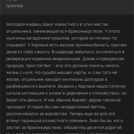
триллер
Молодой индеец ловит известного в этих местах
отшельника, занимающегося браконьерством. У этого
мужчины загадочное прошлое, которое он почему-то
скрывает. У Харлана есть веские причины бежать, причем
даже от себя самого. В надежде забыться, он селиться в
резервации коренных американцев. Дикая и прекрасная
природа, простой быт – все это должно помочь начать
жизнь с нуля. Но судьба мешает карты, и, сам того не
желая, отшельник находит миллионы долларов в
разбившемся самолете. Видимо у Харлана недостаточно
сильна мотивация к жизни в уединении и спокойствии, он
берет эти деньги. И как обычно бывает, даром такое не
проходит. И ладно бы сам незадачливый беглец
расплачивался за воровство. Теперь еще во все это
втянут парнишка из местного племени. Знал бы он, кого
застал за браконьерством, обошел бы десятой дорогой.