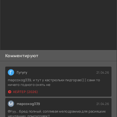
Комментируют
Г
Гугугу
21.04.26
mapcoxog339, и тут у кастрюльки пидгорае((( сами то
ничего годного снять не
ХЕЙТЕР (2026)
M
mapcoxog339
21.04.26
ФУуу... бред полный. сопливая мелодрамма для расияцких
неудачниц домохозяек!!