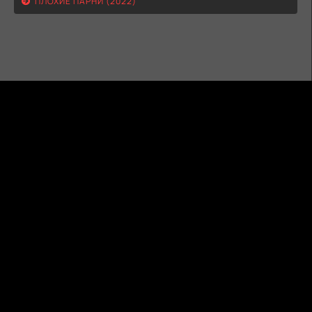
ПЛОХИЕ ПАРНИ (2022)
ГИДОНЛАЙН
ТВОЙ ГИД В МИРЕ КИНО!
КАРТА
ПРАВООБЛАДАТЕЛЯМ