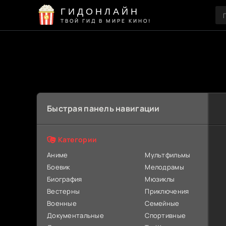
ГИДОНЛАЙН
ТВОЙ ГИД В МИРЕ КИНО!
Быстрая панель навигации
Категории
Аниме
Мультфильмы
Боевик
Мелодрамы
Биография
Мюзиклы
Вестерны
Приключения
Военные
Семейные
Документальные
Спортивные