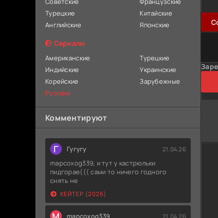
Советские
Французские
Турецкие
Китайские
C
Английские
Японские
Сериалы
Американские
Турецкие
Заре
Индийские
Украинские
Корейские
Зарубежные
Русские
Комментируют
Г
Гугугу
21.04.26
mapcoxog339, и тут у кастрюльки
пидгорае((( сами то ничего годного
снять не
ХЕЙТЕР (2026)
M
mapcoxog339
21.04.26