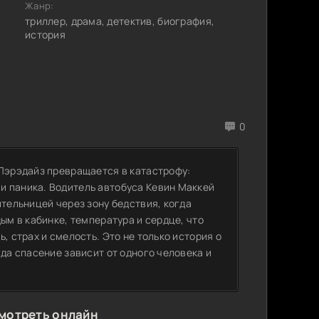
Жанр:
триллер, драма, детектив, биография,
история
0
 Пэрэдайз превращается в катастрофу:
и паника. Водитель автобуса Кевин Маккей
ительницей через зону бедствия, когда
ым в кабинке, температура и сердце, что
, страх и смелость. Это не только история о
гда спасение зависит от одного человека и
смотреть онлайн