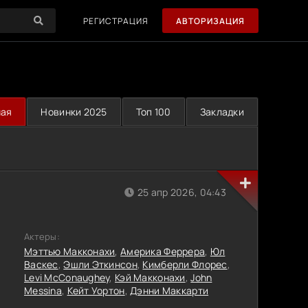
РЕГИСТРАЦИЯ
АВТОРИЗАЦИЯ
ная
Новинки 2025
Топ 100
Закладки
25 апр 2026, 04:43
Актеры:
Мэттью Макконахи
,
Америка Феррера
,
Юл
Васкес
,
Эшли Эткинсон
,
Кимберли Флорес
,
Levi McConaughey
,
Кэй Макконахи
,
John
Messina
,
Кейт Уортон
,
Дэнни Маккарти