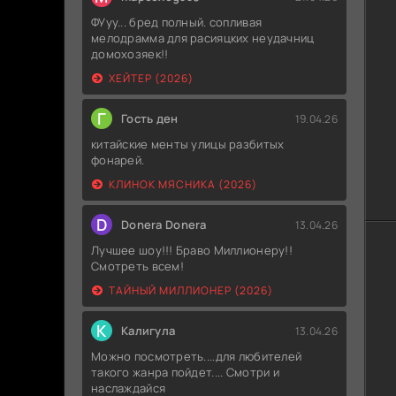
ФУуу... бред полный. сопливая
мелодрамма для расияцких неудачниц
домохозяек!!
ХЕЙТЕР (2026)
Г
Гость ден
19.04.26
китайские менты улицы разбитых
фонарей.
КЛИНОК МЯСНИКА (2026)
D
Donera Donera
13.04.26
Лучшее шоу!!! Браво Миллионеру!!
Смотреть всем!
ТАЙНЫЙ МИЛЛИОНЕР (2026)
К
Калигула
13.04.26
Можно посмотреть....для любителей
такого жанра пойдет.... Смотри и
наслаждайся