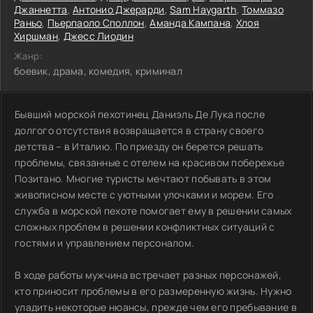
Джаннетта
,
Антонио Джерарди
,
Sam Haygarth
,
Томмазо
Раньо
,
Пьерпаоло Споллон
,
Аманда Кампана
,
Хлоя
Хиршман
,
Джесс Лиодин
Жанр:
боевик, драма, комедия, криминал
Бывший морской пехотинец Даниэль Де Лука после
долгого отсутствия возвращается в страну своего
детства – в Италию. По приезду он берется решать
проблемы, связанные с отелем на красивом побережье
Позитано. Многие туристы мечтают побывать в этом
живописном месте с уютными улочками и морем. Его
служба в морской пехоте помогает ему в решении самых
сложных проблем в решении конфликтных ситуаций с
гостями и управлением персоналом.
В ходе работы мужчина встречает разных персонажей,
кто приносит проблемы в его размеренную жизнь. Нужно
уладить некоторые нюансы, прежде чем его пребывание в