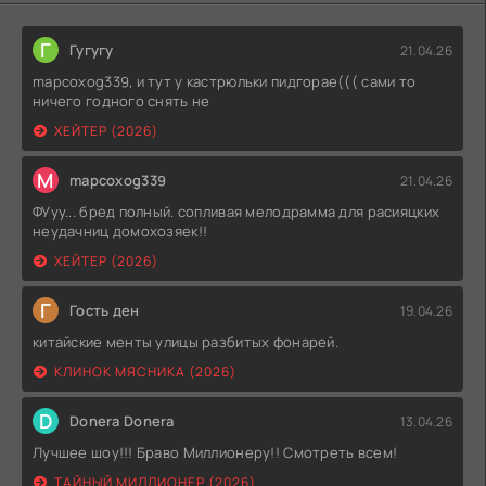
Г
Гугугу
21.04.26
mapcoxog339, и тут у кастрюльки пидгорае((( сами то
ничего годного снять не
ХЕЙТЕР (2026)
M
mapcoxog339
21.04.26
ФУуу... бред полный. сопливая мелодрамма для расияцких
неудачниц домохозяек!!
ХЕЙТЕР (2026)
Г
Гость ден
19.04.26
китайские менты улицы разбитых фонарей.
КЛИНОК МЯСНИКА (2026)
D
Donera Donera
13.04.26
Лучшее шоу!!! Браво Миллионеру!! Смотреть всем!
ТАЙНЫЙ МИЛЛИОНЕР (2026)