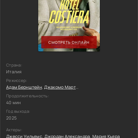
СМОТРЕТЬ ОНЛАЙН
Страна:
Италия
Режиссер:
Адам Бернштейн
,
Джакомо Мартелли
Продолжительность:
40 мин
Год выхода:
2025
Актеры:
Джесси Уильямс
,
Джордан Александра
,
Мария Кьяра