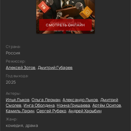
СМОТРЕТЬ ОНЛАЙН
Страна:
Россия
Режиссер:
Алексей Зотов
,
Дмитрий Губарев
Год выхода:
2025
Актеры:
Илья Лыков
,
Ольга Лерман
,
Александр Лыков
,
Дмитрий
Смолев
,
Инга Оболдина
,
Нонна Гришаева
,
Артём Осипов
,
Камиль Ларин
,
Сергей Рубеко
,
Андрей Харыбин
Жанр:
комедия, драма