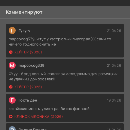
Комментируют
Г
Гугугу
21.04.26
mapcoxog339, и тут у кастрюльки пидгорае((( сами то
ничего годного снять не
ХЕЙТЕР (2026)
M
mapcoxog339
21.04.26
ФУуу... бред полный. сопливая мелодрамма для расияцких
неудачниц домохозяек!!
ХЕЙТЕР (2026)
Г
Гость ден
19.04.26
китайские менты улицы разбитых фонарей.
КЛИНОК МЯСНИКА (2026)
D
Donera Donera
13.04.26