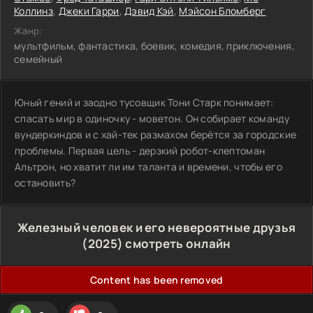
Коллинз
,
Джеки Гарри
,
Дэвид Кэй
,
Мэйсон Бломберг
Жанр:
мультфильм, фантастика, боевик, комедия, приключения,
семейный
Юный гений и заодно тусовщик Тони Старк понимает:
спасать мир в одиночку - моветон. Он собирает команду
вундеркиндов и с хай-тек размахом берётся за городские
проблемы. Первая цель - дерзкий робот-клептоман
Альтрон, но хватит ли им таланта и времени, чтобы его
остановить?
Железный человек и его невероятные друзья
(2025) смотреть онлайн
Content has been removed