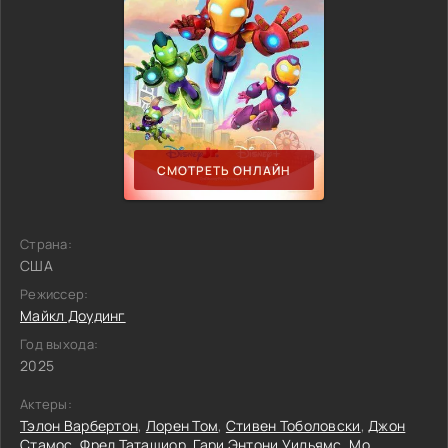
СМОТРЕТЬ ОНЛАЙН
Страна:
США
Режиссер:
Майкл Доудинг
Год выхода:
2025
Актеры:
Тэлон Варбертон
,
Лорен Том
,
Стивен Тоболовски
,
Джон
Стамос
,
Фред Таташиор
,
Гари Энтони Уильямс
,
Мо