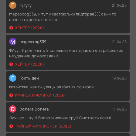
Г
Гугугу
21.04.26
mapcoxog339, и тут у кастрюльки пидгорае((( сами то
ничего годного снять не
ХЕЙТЕР (2026)
M
mapcoxog339
21.04.26
ФУуу... бред полный. сопливая мелодрамма для расияцких
неудачниц домохозяек!!
ХЕЙТЕР (2026)
Г
Гость ден
19.04.26
китайские менты улицы разбитых фонарей.
КЛИНОК МЯСНИКА (2026)
D
Donera Donera
13.04.26
Лучшее шоу!!! Браво Миллионеру!! Смотреть всем!
ТАЙНЫЙ МИЛЛИОНЕР (2026)