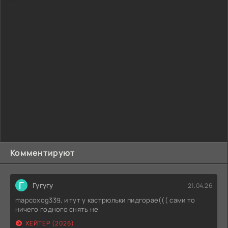
Комментируют
Г
Гугугу
21.04.26
mapcoxog339, и тут у кастрюльки пидгорае((( сами то
ничего годного снять не
ХЕЙТЕР (2026)