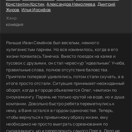
Константин Костин
,
Александра Немоляева
,
Дмитрий
Жиров
,
Илья Иосифов
Жанр:
комедия
Раньше Иван Семёнов был веселым, немного
хулиганистым парнем. Но все изменилось, когда в его
жизни появилась Танечка. Вместо поездок на каяке и
тусовок с друзьями, он стал чересчур "идеальным". Учеба,
правильные слова, полное отсутствие баловства.
Приятели попервой удивлялись, потом стали скучать, а в
итоге просто отстали. Ситуация принимает неожиданный
оборот, когда в городе объявляется Олег, чемпион по
сноукаякингу. Парень не только крутой на воде, но и душа
компании. Довольно быстро ребята переметнулись к
нему, а Ваня остался в гордом одиночестве. Теперь,
чтобы вернуться к привычному образу жизни, ему
необходимо не просто выиграть соревнования по
сноукаякингу, но и переплюнуть самого Олега. Дело не