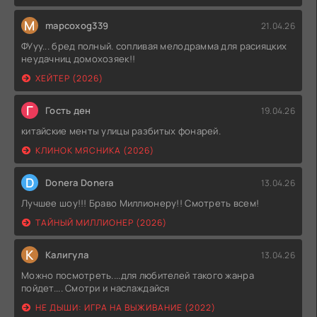
M
mapcoxog339
21.04.26
ФУуу... бред полный. сопливая мелодрамма для расияцких
неудачниц домохозяек!!
ХЕЙТЕР (2026)
Г
Гость ден
19.04.26
китайские менты улицы разбитых фонарей.
КЛИНОК МЯСНИКА (2026)
D
Donera Donera
13.04.26
Лучшее шоу!!! Браво Миллионеру!! Смотреть всем!
ТАЙНЫЙ МИЛЛИОНЕР (2026)
К
Калигула
13.04.26
Можно посмотреть....для любителей такого жанра
пойдет.... Смотри и наслаждайся
НЕ ДЫШИ: ИГРА НА ВЫЖИВАНИЕ (2022)