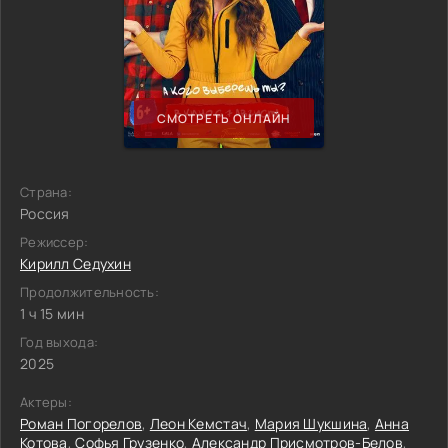
СМОТРЕТЬ ОНЛАЙН
Страна:
Россия
Режиссер:
Кирилл Седухин
Продолжительность:
1 ч 15 мин
Год выхода:
2025
Актеры:
Роман Погорелов
,
Леон Кемстач
,
Мария Шукшина
,
Анна
Котова
,
Софья Грузенко
,
Александр Присмотров-Белов
,