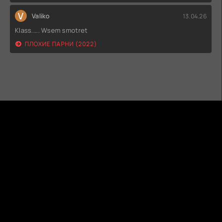
V
Valiko
13.04.26
Klass..... Wsem smotret
ПЛОХИЕ ПАРНИ (2022)
ГИДОНЛАЙН
ТВОЙ ГИД В МИРЕ КИНО!